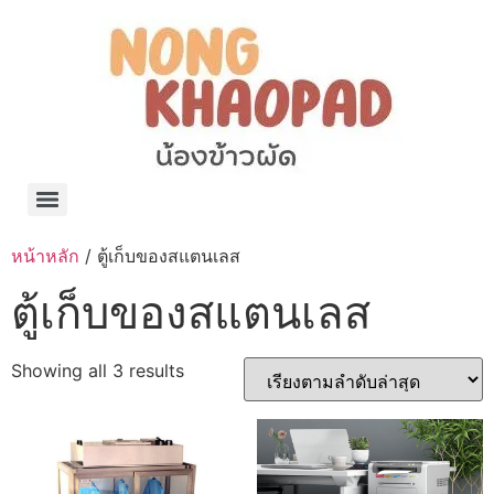
แจกพิกัด ร้านแบรนด์เนมใน Shopee🧡 on.air.brandname ของแท้ มีให้เลือกหลายแบรนด์
เว็บรวมที่พักสวยๆ เป็นแหล่งรวมข้อมูลที่พักและรีสอร์ทที่มีความหลากหลายและเหมาะสำหรับทุกคน
โรงงานผลิตผ้าม่าน Curtain k.tee ขายปลีกส่งผ้าม่านราคาถูกที่สุดในไทยคุณภาพ
ปัญญาเคมีภัณฑ์ จำหน่ายชุดสูตรเคมี ครีมบำรุง โลชั่น กันแดด และขายเครื่องจักร เครื่องปั่น เครื่องกวน เครื่องบรรจุ ครบวงจร
มายา แคร์ แลบส์ รับผลิตสกินแคร์และเครื่องสำอางครบวงจร OEM/ODM
42dan ผลิตและจำหน่ายเสื้อผ้าคอกลม โปโล สกรีน ทำแบรนด์เสื้อ ราคาถูก
ร้านดีเบลผลิตและจำหน่าย บรรจุภัณฑ์เครื่องสำอาง กระปุกครีม ตลับครีม ขวดสเปรย์ ขวดโลชั่น หลอดครีม ราคาถูก
42petsshop ร้านอาหารสัตว์ หมา แมว และอุปกรณ์สัตว์ ขายทั้งปลีกและส่ง
หน้าหลัก
/ ตู้เก็บของสแตนเลส
ตู้เก็บของสแตนเลส
Showing all 3 results