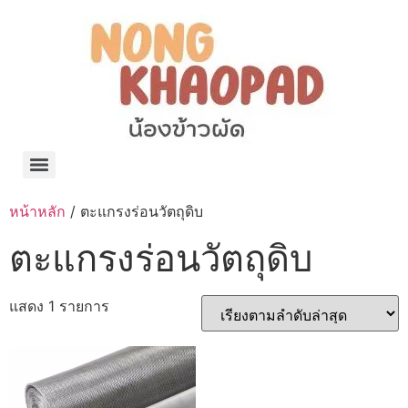
แจกพิกัด ร้านแบรนด์เนมใน Shopee🧡 on.air.brandname ของแท้ มีให้เลือกหลายแบรนด์
เว็บรวมที่พักสวยๆ เป็นแหล่งรวมข้อมูลที่พักและรีสอร์ทที่มีความหลากหลายและเหมาะสำหรับทุกคน
โรงงานผลิตผ้าม่าน Curtain k.tee ขายปลีกส่งผ้าม่านราคาถูกที่สุดในไทยคุณภาพ
ปัญญาเคมีภัณฑ์ จำหน่ายชุดสูตรเคมี ครีมบำรุง โลชั่น กันแดด และขายเครื่องจักร เครื่องปั่น เครื่องกวน เครื่องบรรจุ ครบวงจร
มายา แคร์ แลบส์ รับผลิตสกินแคร์และเครื่องสำอางครบวงจร OEM/ODM
42dan ผลิตและจำหน่ายเสื้อผ้าคอกลม โปโล สกรีน ทำแบรนด์เสื้อ ราคาถูก
ร้านดีเบลผลิตและจำหน่าย บรรจุภัณฑ์เครื่องสำอาง กระปุกครีม ตลับครีม ขวดสเปรย์ ขวดโลชั่น หลอดครีม ราคาถูก
42petsshop ร้านอาหารสัตว์ หมา แมว และอุปกรณ์สัตว์ ขายทั้งปลีกและส่ง
หน้าหลัก
/ ตะแกรงร่อนวัตถุดิบ
ตะแกรงร่อนวัตถุดิบ
แสดง 1 รายการ