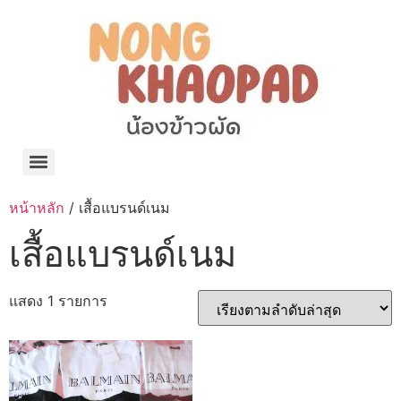
แจกพิกัด ร้านแบรนด์เนมใน Shopee🧡 on.air.brandname ของแท้ มีให้เลือกหลายแบรนด์
เว็บรวมที่พักสวยๆ เป็นแหล่งรวมข้อมูลที่พักและรีสอร์ทที่มีความหลากหลายและเหมาะสำหรับทุกคน
โรงงานผลิตผ้าม่าน Curtain k.tee ขายปลีกส่งผ้าม่านราคาถูกที่สุดในไทยคุณภาพ
ปัญญาเคมีภัณฑ์ จำหน่ายชุดสูตรเคมี ครีมบำรุง โลชั่น กันแดด และขายเครื่องจักร เครื่องปั่น เครื่องกวน เครื่องบรรจุ ครบวงจร
มายา แคร์ แลบส์ รับผลิตสกินแคร์และเครื่องสำอางครบวงจร OEM/ODM
42dan ผลิตและจำหน่ายเสื้อผ้าคอกลม โปโล สกรีน ทำแบรนด์เสื้อ ราคาถูก
ร้านดีเบลผลิตและจำหน่าย บรรจุภัณฑ์เครื่องสำอาง กระปุกครีม ตลับครีม ขวดสเปรย์ ขวดโลชั่น หลอดครีม ราคาถูก
42petsshop ร้านอาหารสัตว์ หมา แมว และอุปกรณ์สัตว์ ขายทั้งปลีกและส่ง
หน้าหลัก
/ เสื้อแบรนด์เนม
เสื้อแบรนด์เนม
แสดง 1 รายการ