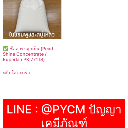
✅ ชื่อสาร: มุกเย็น (Pearl
Shine Concentrate /
Euperlan PK 771 IS)
หยิบใส่ตะกร้า
LINE : @PYCM ปัญญา
เคมีภัณฑ์