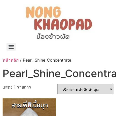
แจกพิกัด ร้านแบรนด์เนมใน Shopee🧡 on.air.brandname ของแท้ มีให้เลือกหลายแบรนด์
เว็บรวมที่พักสวยๆ เป็นแหล่งรวมข้อมูลที่พักและรีสอร์ทที่มีความหลากหลายและเหมาะสำหรับทุกคน
โรงงานผลิตผ้าม่าน Curtain k.tee ขายปลีกส่งผ้าม่านราคาถูกที่สุดในไทยคุณภาพ
ปัญญาเคมีภัณฑ์ จำหน่ายชุดสูตรเคมี ครีมบำรุง โลชั่น กันแดด และขายเครื่องจักร เครื่องปั่น เครื่องกวน เครื่องบรรจุ ครบวงจร
มายา แคร์ แลบส์ รับผลิตสกินแคร์และเครื่องสำอางครบวงจร OEM/ODM
42dan ผลิตและจำหน่ายเสื้อผ้าคอกลม โปโล สกรีน ทำแบรนด์เสื้อ ราคาถูก
ร้านดีเบลผลิตและจำหน่าย บรรจุภัณฑ์เครื่องสำอาง กระปุกครีม ตลับครีม ขวดสเปรย์ ขวดโลชั่น หลอดครีม ราคาถูก
42petsshop ร้านอาหารสัตว์ หมา แมว และอุปกรณ์สัตว์ ขายทั้งปลีกและส่ง
หน้าหลัก
/ Pearl_Shine_Concentrate
Pearl_Shine_Concentr
แสดง 1 รายการ