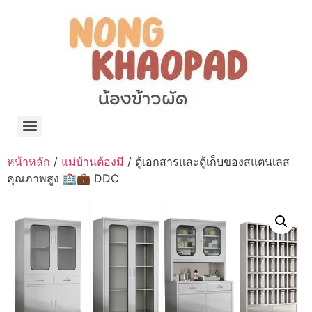
แจกพิกัด ร้านแบรนด์เนมใน Shopee🧡 on.air.brandname ของแท้ มีให้เลือกหลายแบรนด์
เว็บรวมที่พักสวยๆ เป็นแหล่งรวมข้อมูลที่พักและรีสอร์ทที่มีความหลากหลายและเหมาะสำหรับทุกคน
โรงงานผลิตผ้าม่าน Curtain k.tee ขายปลีกส่งผ้าม่านราคาถูกที่สุดในไทยคุณภาพ
ปัญญาเคมีภัณฑ์ จำหน่ายชุดสูตรเคมี ครีมบำรุง โลชั่น กันแดด และขายเครื่องจักร เครื่องปั่น เครื่องกวน เครื่องบรรจุ ครบวงจร
มายา แคร์ แลบส์ รับผลิตสกินแคร์และเครื่องสำอางครบวงจร OEM/ODM
42dan ผลิตและจำหน่ายเสื้อผ้าคอกลม โปโล สกรีน ทำแบรนด์เสื้อ ราคาถูก
ร้านดีเบลผลิตและจำหน่าย บรรจุภัณฑ์เครื่องสำอาง กระปุกครีม ตลับครีม ขวดสเปรย์ ขวดโลชั่น หลอดครีม ราคาถูก
42petsshop ร้านอาหารสัตว์ หมา แมว และอุปกรณ์สัตว์ ขายทั้งปลีกและส่ง
หน้าหลัก
/
แม่บ้านต้องมี
/ ตู้เอกสารและตู้เก็บของสแตนเลส
คุณภาพสูง 🏥💼 DDC