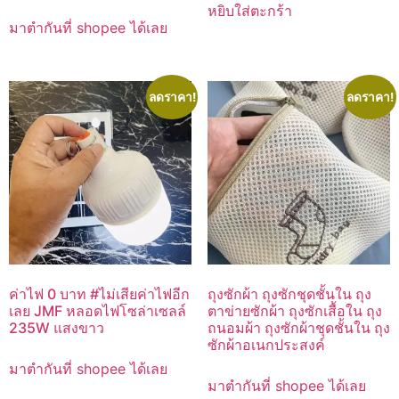
หยิบใส่ตะกร้า
มาตำกันที่ shopee ได้เลย
ลดราคา!
ลดราคา!
ค่าไฟ 0 บาท #ไม่เสียค่าไฟอีก
ถุงซักผ้า ถุงซักชุดชั้นใน ถุง
เลย JMF หลอดไฟโซล่าเซลล์
ตาข่ายซักผ้า ถุงซักเสื้อใน ถุง
235W แสงขาว
ถนอมผ้า ถุงซักผ้าชุดชั้นใน ถุง
ซักผ้าอเนกประสงค์
มาตำกันที่ shopee ได้เลย
มาตำกันที่ shopee ได้เลย