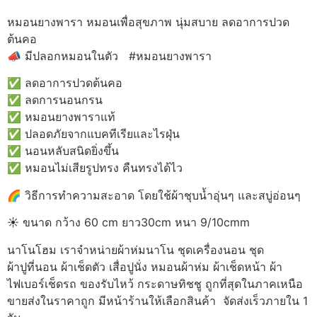
หมอนยางพารา หมอนเพื่อสุขภาพ นุ่มสบาย ลดอาการปวด
ต้นคอ
📣 มีปลอกหมอนในตัว #หมอนยางพารา
✅ ลดอาการปวดต้นคอ
✅ ลดการนอนกรน
✅ หมอนยางพาราแท้
✅ ปลอดภัยจากแบคทีเรียและไรฝุ่น
✅ นอนหลับสนิดยิ่งขึ้น
✅ หมอนไม่เสียรูปทรง คืนทรงได้ไว
🌈 วิธีการทำความสะอาด โดยใช้ผ้าชุบน้ำอุ่นๆ และสบู่อ่อนๆ
☀️ ขนาด กว้าง 60 cm ยาว30cm หนา 9/10cmm
นาโนโฮม เราจำหน่ายผ้าห่มนาโน ชุดเครื่องนอน ชุด
ผ้าปูที่นอน ผ้าเช็ดตัว เสื่อปูนั่ง หมอนผ้าห่ม ผ้าเช็ดหน้า ผ้า
ไฟเบอร์เช็ดรถ ของรับไหว้ กระดาษทิชชู ถูกที่สุดในภาคเหนือ
ขายส่งในราคาถูก มีหน้าร้านให้เลือกสินค้า จัดส่งเร็วภายใน 1