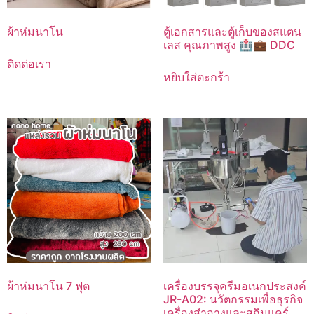
ผ้าห่มนาโน
ตู้เอกสารและตู้เก็บของสแตน
เลส คุณภาพสูง 🏥💼 DDC
ติดต่อเรา
หยิบใส่ตะกร้า
ผ้าห่มนาโน 7 ฟุต
เครื่องบรรจุครีมอเนกประสงค์
JR-A02: นวัตกรรมเพื่อธุรกิจ
เครื่องสำอางและสกินแคร์