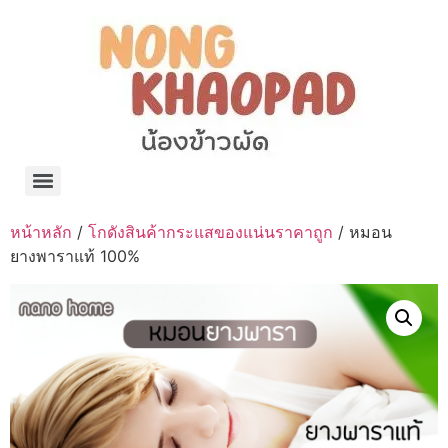
แจกพิกัด ร้านแบรนด์เนมใน Shopee🧡 on.air.brandname ของแท้ มีให้เลือกหลายแบรนด์
เว็บรวมที่พักสวยๆ เป็นแหล่งรวมข้อมูลที่พักและรีสอร์ทที่มีความหลากหลายและเหมาะสำหรับทุกคน
โรงงานผลิตผ้าม่าน Curtain k.tee ขายปลีกส่งผ้าม่านราคาถูกที่สุดในไทยคุณภาพ
ปัญญาเคมีภัณฑ์ จำหน่ายชุดสูตรเคมี ครีมบำรุง โลชั่น กันแดด และขายเครื่องจักร เครื่องปั่น เครื่องกวน เครื่องบรรจุ ครบวงจร
มายา แคร์ แลบส์ รับผลิตสกินแคร์และเครื่องสำอางครบวงจร OEM/ODM
42dan ผลิตและจำหน่ายเสื้อผ้าคอกลม โปโล สกรีน ทำแบรนด์เสื้อ ราคาถูก
ร้านดีเบลผลิตและจำหน่าย บรรจุภัณฑ์เครื่องสำอาง กระปุกครีม ตลับครีม ขวดสเปรย์ ขวดโลชั่น หลอดครีม ราคาถูก
42petsshop ร้านอาหารสัตว์ หมา แมว และอุปกรณ์สัตว์ ขายทั้งปลีกและส่ง
หน้าหลัก
/
โกดังสินค้ากระแสของแน่นราคาถูก
/ หมอน
ยางพาราแท้ 100%