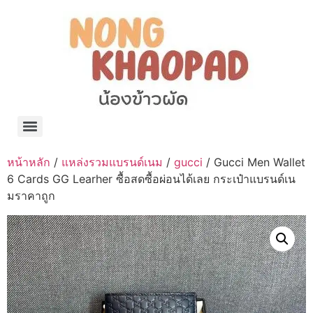
แจกพิกัด ร้านแบรนด์เนมใน Shopee🧡 on.air.brandname ของแท้ มีให้เลือกหลายแบรนด์
เว็บรวมที่พักสวยๆ เป็นแหล่งรวมข้อมูลที่พักและรีสอร์ทที่มีความหลากหลายและเหมาะสำหรับทุกคน
โรงงานผลิตผ้าม่าน Curtain k.tee ขายปลีกส่งผ้าม่านราคาถูกที่สุดในไทยคุณภาพ
ปัญญาเคมีภัณฑ์ จำหน่ายชุดสูตรเคมี ครีมบำรุง โลชั่น กันแดด และขายเครื่องจักร เครื่องปั่น เครื่องกวน เครื่องบรรจุ ครบวงจร
มายา แคร์ แลบส์ รับผลิตสกินแคร์และเครื่องสำอางครบวงจร OEM/ODM
42dan ผลิตและจำหน่ายเสื้อผ้าคอกลม โปโล สกรีน ทำแบรนด์เสื้อ ราคาถูก
ร้านดีเบลผลิตและจำหน่าย บรรจุภัณฑ์เครื่องสำอาง กระปุกครีม ตลับครีม ขวดสเปรย์ ขวดโลชั่น หลอดครีม ราคาถูก
42petsshop ร้านอาหารสัตว์ หมา แมว และอุปกรณ์สัตว์ ขายทั้งปลีกและส่ง
หน้าหลัก
/
แหล่งรวมแบรนด์เนม
/
gucci
/ Gucci Men Wallet
6 Cards GG Learher ซื้อสดซื้อผ่อนได้เลย กระเป๋าแบรนด์เน
มราคาถูก