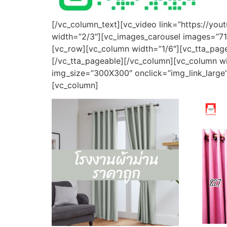
[/vc_column_text][vc_video link=”https://yo
width=”2/3″][vc_images_carousel images=”712
[vc_row][vc_column width=”1/6″][vc_tta_page
[/vc_tta_pageable][/vc_column][vc_column wi
img_size=”300X300″ onclick=”img_link_large
[vc_column]