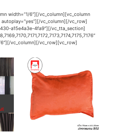
lumn width=”1/6″][/vc_column][vc_column
” autoplay=”yes”][/vc_column][/vc_row]
9430-a15e4a3e-4fa9″][/vc_tta_section]
,7169,7170,7171,7172,7173,7174,7175,7176″
/6″][/vc_column][/vc_row][vc_row]