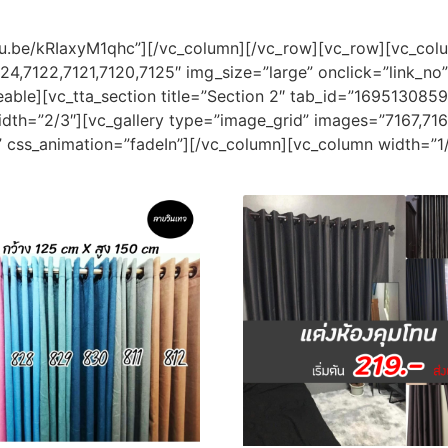
utu.be/kRIaxyM1qhc”][/vc_column][/vc_row][vc_row][vc_co
4,7122,7121,7120,7125″ img_size=”large” onclick=”link_no
able][vc_tta_section title=”Section 2″ tab_id=”169513085
dth=”2/3″][vc_gallery type=”image_grid” images=”7167,7168
” css_animation=”fadeIn”][/vc_column][vc_column width=”1