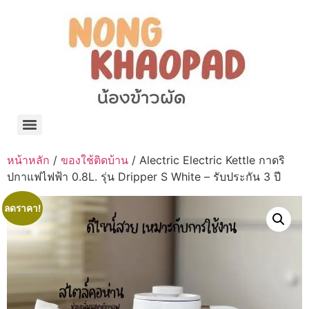
แจกพิกัด ร้านแบรนด์เนมใน Shopee🧡 on.air.brandname ของแท้ มีให้เลือกหลายแบรนด์
เว็บรวมที่พักสวยๆ เป็นแหล่งรวมข้อมูลที่พักและรีสอร์ทที่มีความหลากหลายและเหมาะสำหรับทุกคน
โรงงานผลิตผ้าม่าน Curtain k.tee ขายปลีกส่งผ้าม่านราคาถูกที่สุดในไทยคุณภาพ
ปัญญาเคมีภัณฑ์ จำหน่ายชุดสูตรเคมี ครีมบำรุง โลชั่น กันแดด และขายเครื่องจักร เครื่องปั่น เครื่องกวน เครื่องบรรจุ ครบวงจร
มายา แคร์ แลบส์ รับผลิตสกินแคร์และเครื่องสำอางครบวงจร OEM/ODM
42dan ผลิตและจำหน่ายเสื้อผ้าคอกลม โปโล สกรีน ทำแบรนด์เสื้อ ราคาถูก
ร้านดีเบลผลิตและจำหน่าย บรรจุภัณฑ์เครื่องสำอาง กระปุกครีม ตลับครีม ขวดสเปรย์ ขวดโลชั่น หลอดครีม ราคาถูก
42petsshop ร้านอาหารสัตว์ หมา แมว และอุปกรณ์สัตว์ ขายทั้งปลีกและส่ง
หน้าหลัก
/
ของใช้ติดบ้าน
/ Alectric Electric Kettle กาดริ
ปกาแฟไฟฟ้า 0.8L. รุ่น Dripper S White – รับประกัน 3 ปี
ลดราคา!