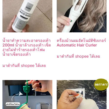
น้ำยาทำความสะอาดรองเท้า
ครื่องม้วนผมอัตโนมัติซิงเกอร์
200ml น้ำยาล้างรองเท้า เช็ด
Automatic Hair Curler
ง่ายไม่ทำร้ายรองเท้าโฟม
น้ำยาเช็ดรองเท้า
มาตำกันที่ shopee ได้เลย
มาตำกันที่ shopee ได้เลย
ลดราคา!