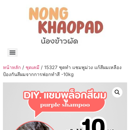
แจกพิกัด ร้านแบรนด์เนมใน Shopee🧡 on.air.brandname ของแท้ มีให้เลือกหลายแบรนด์
เว็บรวมที่พักสวยๆ เป็นแหล่งรวมข้อมูลที่พักและรีสอร์ทที่มีความหลากหลายและเหมาะสำหรับทุกคน
โรงงานผลิตผ้าม่าน Curtain k.tee ขายปลีกส่งผ้าม่านราคาถูกที่สุดในไทยคุณภาพ
ปัญญาเคมีภัณฑ์ จำหน่ายชุดสูตรเคมี ครีมบำรุง โลชั่น กันแดด และขายเครื่องจักร เครื่องปั่น เครื่องกวน เครื่องบรรจุ ครบวงจร
มายา แคร์ แลบส์ รับผลิตสกินแคร์และเครื่องสำอางครบวงจร OEM/ODM
42dan ผลิตและจำหน่ายเสื้อผ้าคอกลม โปโล สกรีน ทำแบรนด์เสื้อ ราคาถูก
ร้านดีเบลผลิตและจำหน่าย บรรจุภัณฑ์เครื่องสำอาง กระปุกครีม ตลับครีม ขวดสเปรย์ ขวดโลชั่น หลอดครีม ราคาถูก
42petsshop ร้านอาหารสัตว์ หมา แมว และอุปกรณ์สัตว์ ขายทั้งปลีกและส่ง
หน้าหลัก
/
ชุดเคมี
/ 15327 ชุดทำ แชมพูม่วง แก้สีผมเหลือง
ป้องกันสีผมจากการฟอกทำสี -10kg