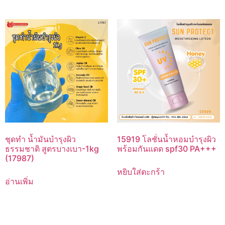
ชุดทำ น้ำมันบำรุงผิว
15919 โลชั่นน้ำหอมบำรุงผิว
ธรรมชาติ สูตรบางเบา-1kg
พร้อมกันแดด spf30 PA+++
(17987)
หยิบใส่ตะกร้า
อ่านเพิ่ม