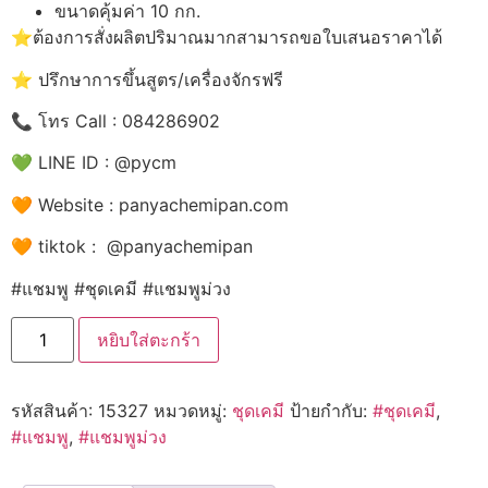
ขนาดคุ้มค่า 10 กก.
⭐️ต้องการสั่งผลิตปริมาณมากสามารถขอใบเสนอราคาได้
⭐️ ปรึกษาการขึ้นสูตร/เครื่องจักรฟรี
📞 โทร Call : 084286902
💚 LINE ID : @pycm
🧡 Website : panyachemipan.com
🧡 tiktok : @panyachemipan
#แชมพู #ชุดเคมี #แชมพูม่วง
หยิบใส่ตะกร้า
รหัสสินค้า:
15327
หมวดหมู่:
ชุดเคมี
ป้ายกำกับ:
#ชุดเคมี
,
#แชมพู
,
#แชมพูม่วง