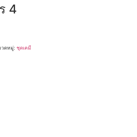
ร 4
วดหมู่:
ชุดเคมี