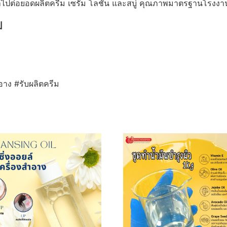
นำไปต่อยอดผลิตครีม เซรั่ม โลชั่น และสบู่ คุณภาพมาตรฐานโรงงา
ม
อาง #รับผลิตครีม