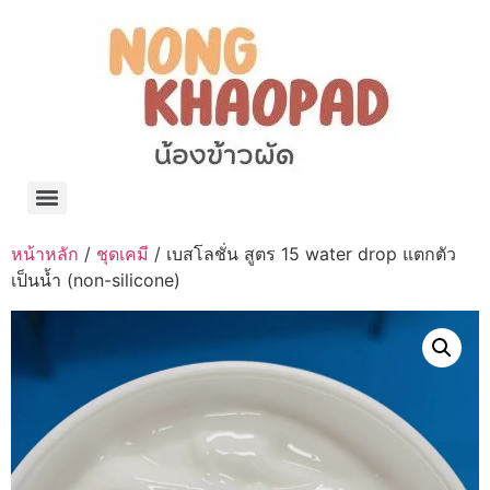
แจกพิกัด ร้านแบรนด์เนมใน Shopee🧡 on.air.brandname ของแท้ มีให้เลือกหลายแบรนด์
เว็บรวมที่พักสวยๆ เป็นแหล่งรวมข้อมูลที่พักและรีสอร์ทที่มีความหลากหลายและเหมาะสำหรับทุกคน
โรงงานผลิตผ้าม่าน Curtain k.tee ขายปลีกส่งผ้าม่านราคาถูกที่สุดในไทยคุณภาพ
ปัญญาเคมีภัณฑ์ จำหน่ายชุดสูตรเคมี ครีมบำรุง โลชั่น กันแดด และขายเครื่องจักร เครื่องปั่น เครื่องกวน เครื่องบรรจุ ครบวงจร
มายา แคร์ แลบส์ รับผลิตสกินแคร์และเครื่องสำอางครบวงจร OEM/ODM
42dan ผลิตและจำหน่ายเสื้อผ้าคอกลม โปโล สกรีน ทำแบรนด์เสื้อ ราคาถูก
ร้านดีเบลผลิตและจำหน่าย บรรจุภัณฑ์เครื่องสำอาง กระปุกครีม ตลับครีม ขวดสเปรย์ ขวดโลชั่น หลอดครีม ราคาถูก
42petsshop ร้านอาหารสัตว์ หมา แมว และอุปกรณ์สัตว์ ขายทั้งปลีกและส่ง
หน้าหลัก
/
ชุดเคมี
/ เบสโลชั่น สูตร 15 water drop แตกตัว
เป็นน้ำ (non-silicone)