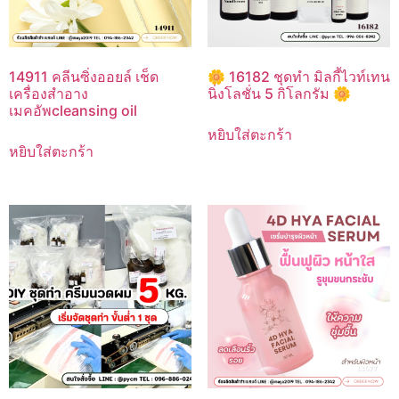
14911 คลีนซิ่งออยล์ เช็ด
🌼 16182 ชุดทำ มิลกี้ไวท์เทน
เครื่องสำอาง
นิ่งโลชั่น 5 กิโลกรัม 🌼
เมคอัพcleansing oil
หยิบใส่ตะกร้า
หยิบใส่ตะกร้า