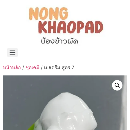
แจกพิกัด ร้านแบรนด์เนมใน Shopee🧡 on.air.brandname ของแท้ มีให้เลือกหลายแบรนด์
เว็บรวมที่พักสวยๆ เป็นแหล่งรวมข้อมูลที่พักและรีสอร์ทที่มีความหลากหลายและเหมาะสำหรับทุกคน
โรงงานผลิตผ้าม่าน Curtain k.tee ขายปลีกส่งผ้าม่านราคาถูกที่สุดในไทยคุณภาพ
ปัญญาเคมีภัณฑ์ จำหน่ายชุดสูตรเคมี ครีมบำรุง โลชั่น กันแดด และขายเครื่องจักร เครื่องปั่น เครื่องกวน เครื่องบรรจุ ครบวงจร
มายา แคร์ แลบส์ รับผลิตสกินแคร์และเครื่องสำอางครบวงจร OEM/ODM
42dan ผลิตและจำหน่ายเสื้อผ้าคอกลม โปโล สกรีน ทำแบรนด์เสื้อ ราคาถูก
ร้านดีเบลผลิตและจำหน่าย บรรจุภัณฑ์เครื่องสำอาง กระปุกครีม ตลับครีม ขวดสเปรย์ ขวดโลชั่น หลอดครีม ราคาถูก
42petsshop ร้านอาหารสัตว์ หมา แมว และอุปกรณ์สัตว์ ขายทั้งปลีกและส่ง
หน้าหลัก
/
ชุดเคมี
/ เบสครีม สูตร 7