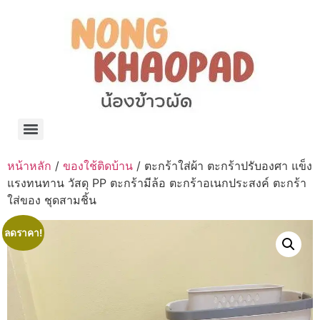
แจกพิกัด ร้านแบรนด์เนมใน Shopee🧡 on.air.brandname ของแท้ มีให้เลือกหลายแบรนด์
เว็บรวมที่พักสวยๆ เป็นแหล่งรวมข้อมูลที่พักและรีสอร์ทที่มีความหลากหลายและเหมาะสำหรับทุกคน
โรงงานผลิตผ้าม่าน Curtain k.tee ขายปลีกส่งผ้าม่านราคาถูกที่สุดในไทยคุณภาพ
ปัญญาเคมีภัณฑ์ จำหน่ายชุดสูตรเคมี ครีมบำรุง โลชั่น กันแดด และขายเครื่องจักร เครื่องปั่น เครื่องกวน เครื่องบรรจุ ครบวงจร
มายา แคร์ แลบส์ รับผลิตสกินแคร์และเครื่องสำอางครบวงจร OEM/ODM
42dan ผลิตและจำหน่ายเสื้อผ้าคอกลม โปโล สกรีน ทำแบรนด์เสื้อ ราคาถูก
ร้านดีเบลผลิตและจำหน่าย บรรจุภัณฑ์เครื่องสำอาง กระปุกครีม ตลับครีม ขวดสเปรย์ ขวดโลชั่น หลอดครีม ราคาถูก
42petsshop ร้านอาหารสัตว์ หมา แมว และอุปกรณ์สัตว์ ขายทั้งปลีกและส่ง
หน้าหลัก
/
ของใช้ติดบ้าน
/ ตะกร้าใส่ผ้า ตะกร้าปรับองศา แข็ง
แรงทนทาน วัสดุ PP ตะกร้ามีล้อ ตะกร้าอเนกประสงค์ ตะกร้า
ใส่ของ ชุดสามชิ้น
ลดราคา!