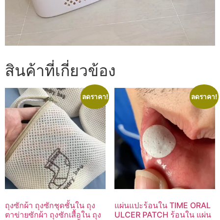
สินค้าที่เกี่ยวข้อง
ลดราคา!
ลดราคา!
ถุงซักผ้า ถุงซักชุดชั้นใน ถุง
แผ่นแปะร้อนใน TIME ORAL
ตาข่ายซักผ้า ถุงซักเสื้อใน ถุง
ULCER PATCH ร้อนใน แผ่น