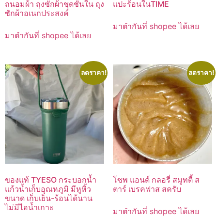
ถนอมผ้า ถุงซักผ้าชุดชั้นใน ถุง
แปะร้อนในTIME
ซักผ้าอเนกประสงค์
มาตำกันที่ shopee ได้เลย
มาตำกันที่ shopee ได้เลย
ลดราคา!
ลดราคา!
ของแท้ TYESO กระบอกน้ำ
โซพ แอนด์ กลอรี่ สมูทตี้ ส
แก้วน้ำเก็บอุณหภูมิ มีหูหิ้ว
ตาร์ เบรคฟาส สครับ
ขนาด เก็บเย็น-ร้อนได้นาน
ไม่มีไอน้ำเกาะ
มาตำกันที่ shopee ได้เลย