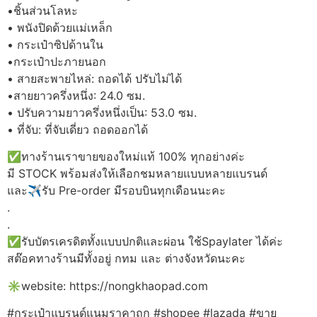
•ชิ้นส่วนโลหะ
• พนังปิดด้วยแม่เหล็ก
• กระเป๋าซิปด้านใน
•กระเป๋าปะภายนอก
• สายสะพายไหล่: ถอดได้ ปรับไม่ได้
•สายยาวครึ่งหนึ่ง: 24.0 ซม.
• ปรับความยาวครึ่งหนึ่งเป็น: 53.0 ซม.
• ที่จับ: ที่จับเดี่ยว ถอดออกได้
✅ทางร้านเราขายของใหม่แท้ 100% ทุกอย่างค่ะ
มี STOCK พร้อมส่งให้เลือกชมหลายแบบหลายแบรนด์
และ✈รับ Pre-order มีรอบบินทุกเดือนนะคะ
.
.
✅รับบัตรเครดิตทั้งแบบปกติและผ่อน ใช้Spaylater ได้ค่ะ
สต๊อคทางร้านมีทั้งอยู่ กทม และ ต่างจังหวัดนะคะ
✳️website: https://nongkhaopad.com
#กระเป๋าแบรนด์แนมราคาถูก #shopee #lazada #ขาย