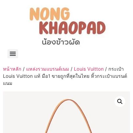
แจกพิกัด ร้านแบรนด์เนมใน Shopee🧡 on.air.brandname ของแท้ มีให้เลือกหลายแบรนด์
เว็บรวมที่พักสวยๆ เป็นแหล่งรวมข้อมูลที่พักและรีสอร์ทที่มีความหลากหลายและเหมาะสำหรับทุกคน
โรงงานผลิตผ้าม่าน Curtain k.tee ขายปลีกส่งผ้าม่านราคาถูกที่สุดในไทยคุณภาพ
ปัญญาเคมีภัณฑ์ จำหน่ายชุดสูตรเคมี ครีมบำรุง โลชั่น กันแดด และขายเครื่องจักร เครื่องปั่น เครื่องกวน เครื่องบรรจุ ครบวงจร
มายา แคร์ แลบส์ รับผลิตสกินแคร์และเครื่องสำอางครบวงจร OEM/ODM
42dan ผลิตและจำหน่ายเสื้อผ้าคอกลม โปโล สกรีน ทำแบรนด์เสื้อ ราคาถูก
ร้านดีเบลผลิตและจำหน่าย บรรจุภัณฑ์เครื่องสำอาง กระปุกครีม ตลับครีม ขวดสเปรย์ ขวดโลชั่น หลอดครีม ราคาถูก
42petsshop ร้านอาหารสัตว์ หมา แมว และอุปกรณ์สัตว์ ขายทั้งปลีกและส่ง
หน้าหลัก
/
แหล่งรวมแบรนด์เนม
/
Louis Vuitton
/ กระเป๋า
Louis Vuitton แท้ มือ1 ขายถูกที่สุดในไทย หิ้วกระเป๋าแบรนด์
แนม