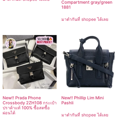
Compartment gray/green
1881
มาตำกันที่ shopee ได้เลย
New!! Prada Phone
New!! Phillip Lim Mini
Crossbody 2ZH108 กระเป๋า
Pashli
ปราด้าแท้ 100% ซื้อสดซื้อ
ผ่อนได้
มาตำกันที่ shopee ได้เลย