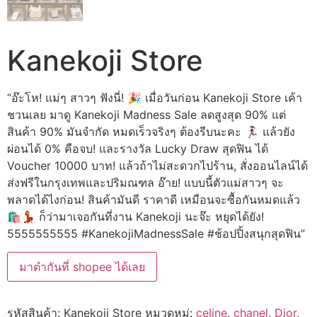
Kanekoji Store
“อ๊ะโห! แม่ๆ สาวๆ ฟังนี่! 🎉 เมื่อวันก่อน Kanekoji Store เค้า
ชวนเลย มาดู Kanekoji Madness Sale ลดสูงสุด 90% แต่
สินค้า 90% มันจำกัด หมดเร็วจริงๆ ต้องรีบนะคะ 🏃‍♀️ แล้วยัง
ผ่อนได้ 0% คือจบ! และรางวัล Lucky Draw สุดฟิน ได้
Voucher 10000 บาท! แล้วถ้าไม่สะดวกไปร้าน, สั่งออนไลน์ได้
ส่งฟรีในกรุงเทพและปริมณฑล อ๊าย! แบบนี้ตัวแม่สาวๆ จะ
พลาดได้ไงก่อน! สินค้ามันดี ราคาดี เหมือนจะซื้อกันหมดแล้ว
🛍️💃 ก็ว่ามาเจอกันที่งาน Kanekoji นะจ๊ะ หยุดได้ยัง!
5555555555 #KanekojiMadnessSale #ช้อปปิ้งสนุกสุดฟิน”
มาตำกันที่ shopee ได้เลย
รหัสสินค้า:
Kanekoji Store
หมวดหมู่:
celine
,
chanel
,
Dior
,