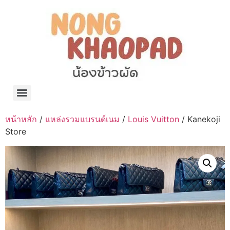
แจกพิกัด ร้านแบรนด์เนมใน Shopee🧡 on.air.brandname ของแท้ มีให้เลือกหลายแบรนด์
เว็บรวมที่พักสวยๆ เป็นแหล่งรวมข้อมูลที่พักและรีสอร์ทที่มีความหลากหลายและเหมาะสำหรับทุกคน
โรงงานผลิตผ้าม่าน Curtain k.tee ขายปลีกส่งผ้าม่านราคาถูกที่สุดในไทยคุณภาพ
ปัญญาเคมีภัณฑ์ จำหน่ายชุดสูตรเคมี ครีมบำรุง โลชั่น กันแดด และขายเครื่องจักร เครื่องปั่น เครื่องกวน เครื่องบรรจุ ครบวงจร
มายา แคร์ แลบส์ รับผลิตสกินแคร์และเครื่องสำอางครบวงจร OEM/ODM
42dan ผลิตและจำหน่ายเสื้อผ้าคอกลม โปโล สกรีน ทำแบรนด์เสื้อ ราคาถูก
ร้านดีเบลผลิตและจำหน่าย บรรจุภัณฑ์เครื่องสำอาง กระปุกครีม ตลับครีม ขวดสเปรย์ ขวดโลชั่น หลอดครีม ราคาถูก
42petsshop ร้านอาหารสัตว์ หมา แมว และอุปกรณ์สัตว์ ขายทั้งปลีกและส่ง
หน้าหลัก
/
แหล่งรวมแบรนด์เนม
/
Louis Vuitton
/ Kanekoji
Store