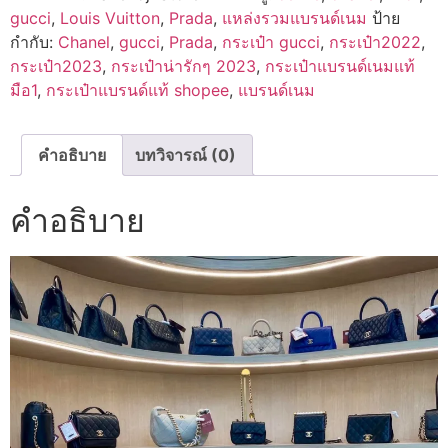
gucci
,
Louis Vuitton
,
Prada
,
แหล่งรวมแบรนด์เนม
ป้าย
กำกับ:
Chanel
,
gucci
,
Prada
,
กระเป๋า gucci
,
กระเป๋า2022
,
กระเป๋า2023
,
กระเป๋าน่ารักๆ 2023
,
กระเป๋าแบรนด์เนมแท้
มือ1
,
กระเป๋าแบรนด์แท้ shopee
,
แบรนด์เนม
คำอธิบาย
บทวิจารณ์ (0)
คำอธิบาย