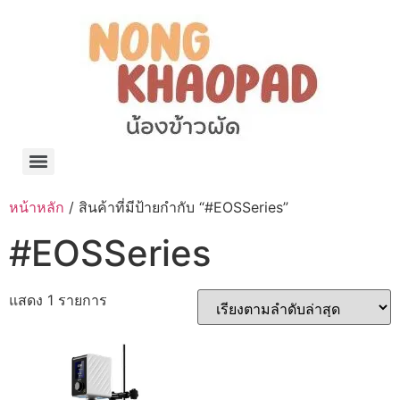
แจกพิกัด ร้านแบรนด์เนมใน Shopee🧡 on.air.brandname ของแท้ มีให้เลือกหลายแบรนด์
เว็บรวมที่พักสวยๆ เป็นแหล่งรวมข้อมูลที่พักและรีสอร์ทที่มีความหลากหลายและเหมาะสำหรับทุกคน
โรงงานผลิตผ้าม่าน Curtain k.tee ขายปลีกส่งผ้าม่านราคาถูกที่สุดในไทยคุณภาพ
ปัญญาเคมีภัณฑ์ จำหน่ายชุดสูตรเคมี ครีมบำรุง โลชั่น กันแดด และขายเครื่องจักร เครื่องปั่น เครื่องกวน เครื่องบรรจุ ครบวงจร
มายา แคร์ แลบส์ รับผลิตสกินแคร์และเครื่องสำอางครบวงจร OEM/ODM
42dan ผลิตและจำหน่ายเสื้อผ้าคอกลม โปโล สกรีน ทำแบรนด์เสื้อ ราคาถูก
ร้านดีเบลผลิตและจำหน่าย บรรจุภัณฑ์เครื่องสำอาง กระปุกครีม ตลับครีม ขวดสเปรย์ ขวดโลชั่น หลอดครีม ราคาถูก
42petsshop ร้านอาหารสัตว์ หมา แมว และอุปกรณ์สัตว์ ขายทั้งปลีกและส่ง
หน้าหลัก
/ สินค้าที่มีป้ายกำกับ “#EOSSeries”
#EOSSeries
แสดง 1 รายการ