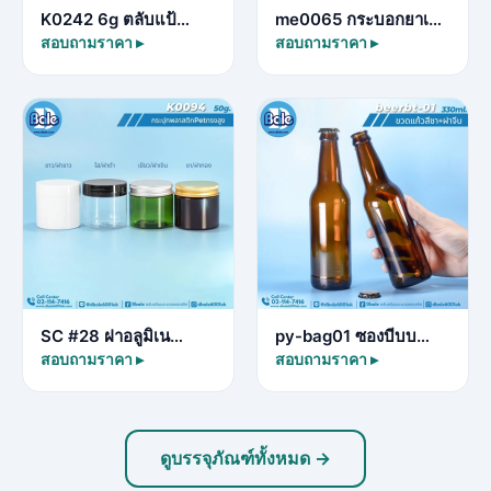
K0242 6g ตลับแป้…
me0065 กระบอกยาเ…
สอบถามราคา ▸
สอบถามราคา ▸
SC #28 ฝาอลูมิเน…
py-bag01 ซองบีบบ…
สอบถามราคา ▸
สอบถามราคา ▸
ดูบรรจุภัณฑ์ทั้งหมด →