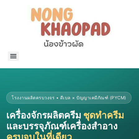
แจกพิกัด ร้านแบรนด์เนมใน Shopee🧡 on.air.brandname ของแท้ มีให้เลือกหลายแบรนด์
เว็บรวมที่พักสวยๆ เป็นแหล่งรวมข้อมูลที่พักและรีสอร์ทที่มีความหลากหลายและเหมาะสำหรับทุกคน
โรงงานผลิตผ้าม่าน Curtain k.tee ขายปลีกส่งผ้าม่านราคาถูกที่สุดในไทยคุณภาพ
ปัญญาเคมีภัณฑ์ จำหน่ายชุดสูตรเคมี ครีมบำรุง โลชั่น กันแดด และขายเครื่องจักร เครื่องปั่น เครื่องกวน เครื่องบรรจุ ครบวงจร
มายา แคร์ แลบส์ รับผลิตสกินแคร์และเครื่องสำอางครบวงจร OEM/ODM
42dan ผลิตและจำหน่ายเสื้อผ้าคอกลม โปโล สกรีน ทำแบรนด์เสื้อ ราคาถูก
ร้านดีเบลผลิตและจำหน่าย บรรจุภัณฑ์เครื่องสำอาง กระปุกครีม ตลับครีม ขวดสเปรย์ ขวดโลชั่น หลอดครีม ราคาถูก
42petsshop ร้านอาหารสัตว์ หมา แมว และอุปกรณ์สัตว์ ขายทั้งปลีกและส่ง
โรงงานผลิตครบวงจร • ดีเบล × ปัญญาเคมีภัณฑ์ (PYCM)
เครื่องจักรผลิตครีม
ชุดทำครีม
และบรรจุภัณฑ์เครื่องสำอาง
ครบจบในที่เดียว