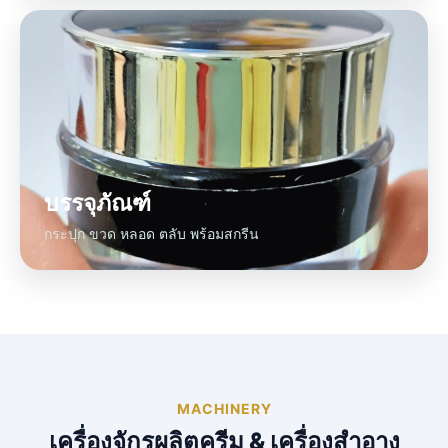
บรรจุภัณฑ์
กระปุก ขวด หลอด ตลับ พร้อมสกรีน
MACHINERY
เครื่องจักรผลิตครีม & เครื่องสำอาง