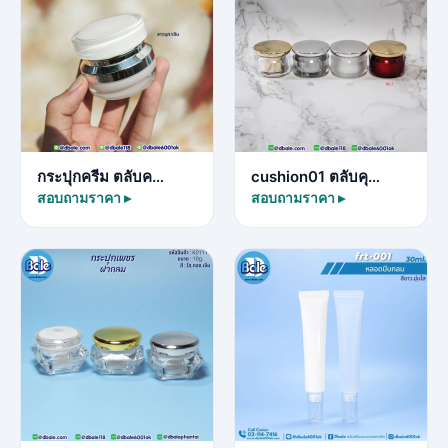
กระปุกครีม ตลับค…
cushion01 ตลับคุ…
สอบถามราคา ▸
สอบถามราคา ▸