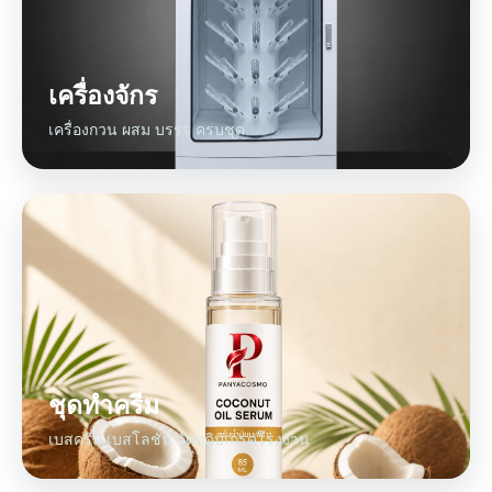
เครื่องจักร
เครื่องกวน ผสม บรรจุ ครบชุด
ชุดทำครีม
เบสครีม เบสโลชั่น วัตถุดิบเกรดโรงงาน