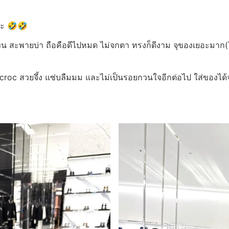
ค่ะ 🤣🤣
น สะพายบ่า ถือคือดีไปหมด ไม่จกตา ทรงก็ดีงาม จุของเยอะมาก(ใส่
roc สวยจึ้ง แซ่บลืมมม และไม่เป็นรอยกวนใจอีกต่อไป ใส่ของได้จริ