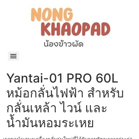
แจกพิกัด ร้านแบรนด์เนมใน Shopee🧡 on.air.brandname ของแท้ มีให้เลือกหลายแบรนด์
เว็บรวมที่พักสวยๆ เป็นแหล่งรวมข้อมูลที่พักและรีสอร์ทที่มีความหลากหลายและเหมาะสำหรับทุกคน
โรงงานผลิตผ้าม่าน Curtain k.tee ขายปลีกส่งผ้าม่านราคาถูกที่สุดในไทยคุณภาพ
ปัญญาเคมีภัณฑ์ จำหน่ายชุดสูตรเคมี ครีมบำรุง โลชั่น กันแดด และขายเครื่องจักร เครื่องปั่น เครื่องกวน เครื่องบรรจุ ครบวงจร
มายา แคร์ แลบส์ รับผลิตสกินแคร์และเครื่องสำอางครบวงจร OEM/ODM
42dan ผลิตและจำหน่ายเสื้อผ้าคอกลม โปโล สกรีน ทำแบรนด์เสื้อ ราคาถูก
ร้านดีเบลผลิตและจำหน่าย บรรจุภัณฑ์เครื่องสำอาง กระปุกครีม ตลับครีม ขวดสเปรย์ ขวดโลชั่น หลอดครีม ราคาถูก
42petsshop ร้านอาหารสัตว์ หมา แมว และอุปกรณ์สัตว์ ขายทั้งปลีกและส่ง
Yantai-01 PRO 60L
หม้อกลั่นไฟฟ้า สำหรับ
กลั่นเหล้า ไวน์ และ
น้ำมันหอมระเหย