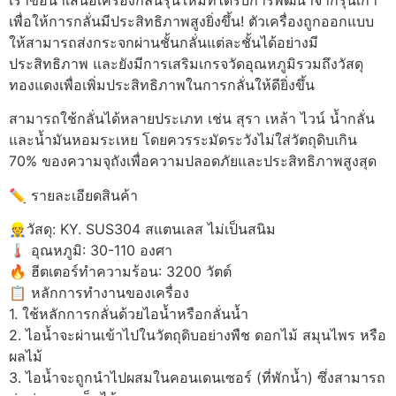
เราขอนำเสนอเครื่องกลั่นรุ่นใหม่ที่ได้รับการพัฒนาจากรุ่นเก่า
เพื่อให้การกลั่นมีประสิทธิภาพสูงยิ่งขึ้น! ตัวเครื่องถูกออกแบบ
ให้สามารถส่งกระจกผ่านชั้นกลั่นแต่ละชั้นได้อย่างมี
ประสิทธิภาพ และยังมีการเสริมเกรจวัดอุณหภูมิรวมถึงวัสดุ
ทองแดงเพื่อเพิ่มประสิทธิภาพในการกลั่นให้ดียิ่งขึ้น
สามารถใช้กลั่นได้หลายประเภท เช่น สุรา เหล้า ไวน์ น้ำกลั่น
และน้ำมันหอมระเหย โดยควรระมัดระวังไม่ใส่วัตถุดิบเกิน
70% ของความจุถังเพื่อความปลอดภัยและประสิทธิภาพสูงสุด
✏️ รายละเอียดสินค้า
👷‍วัสดุ: KY. SUS304 สแตนเลส ไม่เป็นสนิม
🌡️ อุณหภูมิ: 30-110 องศา
🔥 ฮีตเตอร์ทำความร้อน: 3200 วัตต์
📋 หลักการทำงานของเครื่อง
1. ใช้หลักการกลั่นด้วยไอน้ำหรือกลั่นน้ำ
2. ไอน้ำจะผ่านเข้าไปในวัตถุดิบอย่างพืช ดอกไม้ สมุนไพร หรือ
ผลไม้
3. ไอน้ำจะถูกนำไปผสมในคอนเดนเซอร์ (ที่พักน้ำ) ซึ่งสามารถ