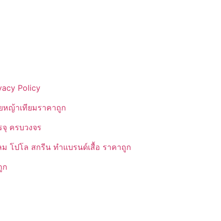
vacy Policy
ยหญ้าเทียมราคาถูก
รรจุ ครบวงจร
ลม โปโล สกรีน ทำแบรนด์เสื้อ ราคาถูก
ูก