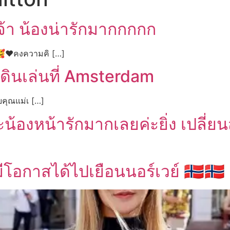
จ้า น้องน่ารักมากกกกก
 🥰❤️คงความคิ […]
เดินเล่นที่ Amsterdam
บคุณแม่เ […]
ค่ะน้องหน้ารักมากเลยค่ะยิ่ง เปลี่
ีโอกาสได้ไปเยือนนอร์เวย์ 🇳🇴🇳🇴