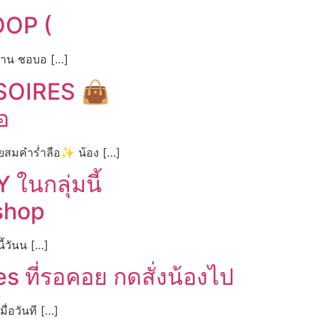
LOOP (
านาน ชอบอ […]
SOIRES 👜
อ
สมคำร่ำลือ✨ น้อง […]
 ในกลุ่มนี้
 shop
ี้วันน […]
 ที่รอคอย กดสั่งน้องไป
ื่อวันที […]