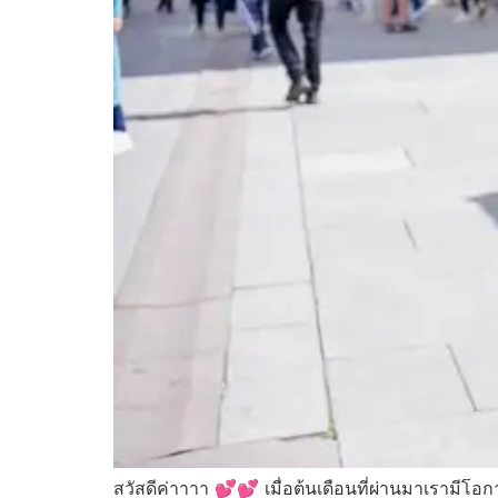
สวัสดีค่าาาา 💕💕 เมื่อต้นเดือนที่ผ่านมาเรามีโอ