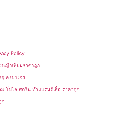
vacy Policy
ยหญ้าเทียมราคาถูก
รรจุ ครบวงจร
ลม โปโล สกรีน ทำแบรนด์เสื้อ ราคาถูก
ูก