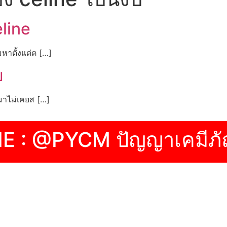
line
หาตั้งแต่ต […]
บ
กมาไม่เคยส […]
NE : @PYCM ปัญญาเคมีภั