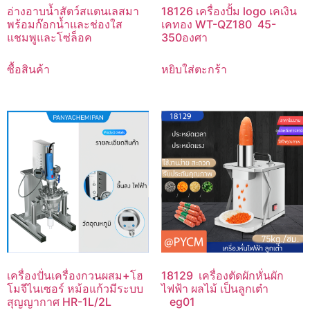
อ่างอาบน้ำสัตว์สแตนเลสมา
18126 เครื่องปั้ม logo เคเงิน
พร้อมก๊อกน้ำและช่องใส
เคทอง WT-QZ180 45-
แชมพูและโซ่ล็อค
350องศา
ซื้อสินค้า
หยิบใส่ตะกร้า
เครื่องปั่นเครื่องกวนผสม+โฮ
18129 เครื่องตัดผักหั่นผัก
โมจีไนเซอร์ หม้อแก้วมีระบบ
ไฟฟ้า ผลไม้ เป็นลูกเต๋า
สุญญากาศ HR-1L/2L
eg01