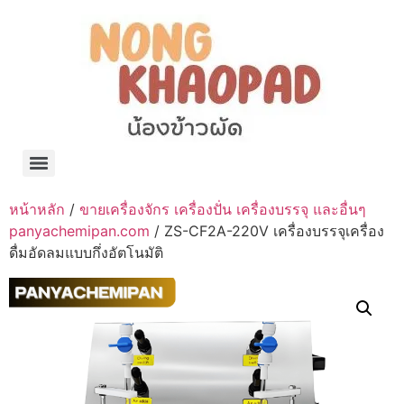
แจกพิกัด ร้านแบรนด์เนมใน Shopee🧡 on.air.brandname ของแท้ มีให้เลือกหลายแบรนด์
เว็บรวมที่พักสวยๆ เป็นแหล่งรวมข้อมูลที่พักและรีสอร์ทที่มีความหลากหลายและเหมาะสำหรับทุกคน
โรงงานผลิตผ้าม่าน Curtain k.tee ขายปลีกส่งผ้าม่านราคาถูกที่สุดในไทยคุณภาพ
ปัญญาเคมีภัณฑ์ จำหน่ายชุดสูตรเคมี ครีมบำรุง โลชั่น กันแดด และขายเครื่องจักร เครื่องปั่น เครื่องกวน เครื่องบรรจุ ครบวงจร
มายา แคร์ แลบส์ รับผลิตสกินแคร์และเครื่องสำอางครบวงจร OEM/ODM
42dan ผลิตและจำหน่ายเสื้อผ้าคอกลม โปโล สกรีน ทำแบรนด์เสื้อ ราคาถูก
ร้านดีเบลผลิตและจำหน่าย บรรจุภัณฑ์เครื่องสำอาง กระปุกครีม ตลับครีม ขวดสเปรย์ ขวดโลชั่น หลอดครีม ราคาถูก
42petsshop ร้านอาหารสัตว์ หมา แมว และอุปกรณ์สัตว์ ขายทั้งปลีกและส่ง
หน้าหลัก
/
ขายเครื่องจักร เครื่องปั่น เครื่องบรรจุ และอื่นๆ
panyachemipan.com
/ ZS-CF2A-220V เครื่องบรรจุเครื่อง
ดื่มอัดลมแบบกึ่งอัตโนมัติ