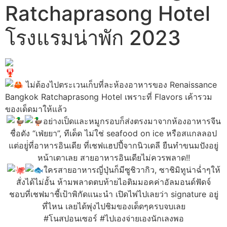
Ratchaprasong Hotel
โรงแรมน่าพัก 2023
ไม่ต้องไปตระเวนเก็บที่ละห้องอาหารของ Renaissance
Bangkok Ratchaprasong Hotel เพราะที่ Flavors เค้ารวม
ของเด็ดมาให้แล้ว
อย่างเป็ดและหมูกรอบก็ส่งตรงมาจากห้องอาหารจีน
ชื่อดัง “เฟ่ยยา”, ทีเด็ด ไม่ใช่ seafood on ice หรือสแกลลอป
แต่อยู่่ที่อาหารอินเดีย ที่เชฟแฮปปี้จากนิวเดลี ยืนทำขนมปังอยู่
หน้าเตาเลย สายอาหารอินเดียไม่ควรพลาด!!
ใครสายอาหารญี่ปุ่นก็มีซูชิวากิว, ซาชิมิทูน่าฉ่ำๆให้
สั่งได้ไม่อั้น ห้ามพลาดตบท้ายไอติมมอคค่าอัลมอนด์ฟัดจ์
ชอบที่เชฟมาชี้เป้าพิกัดแนะนำ เปิดไพ่ไปเลยว่า signature อยู่
ที่ไหน เลยได้พุ่งไปชิมของเด็ดๆครบจบเลย
#โนสปอนเซอร์ #ไปเองจ่ายเองนักเลงพอ