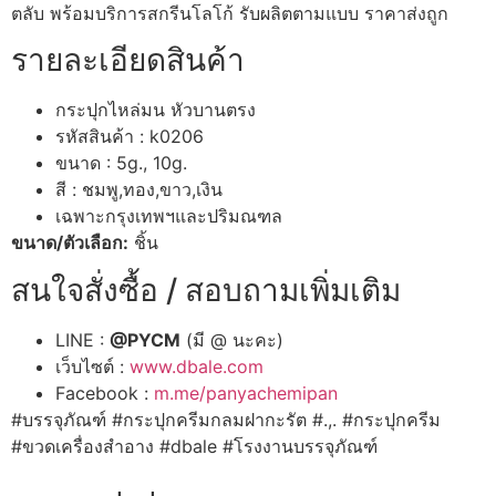
ตลับ พร้อมบริการสกรีนโลโก้ รับผลิตตามแบบ ราคาส่งถูก
รายละเอียดสินค้า
กระปุกไหล่มน หัวบานตรง
รหัสสินค้า : k0206
ขนาด : 5g., 10g.
สี : ชมพู,ทอง,ขาว,เงิน
เฉพาะกรุงเทพฯและปริมณฑล
ขนาด/ตัวเลือก:
ชิ้น
สนใจสั่งซื้อ / สอบถามเพิ่มเติม
LINE :
@PYCM
(มี @ นะคะ)
เว็บไซต์ :
www.dbale.com
Facebook :
m.me/panyachemipan
#บรรจุภัณฑ์ #กระปุกครีมกลมฝากะรัต #.,. #กระปุกครีม
#ขวดเครื่องสำอาง #dbale #โรงงานบรรจุภัณฑ์