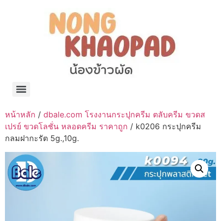
แจกพิกัด ร้านแบรนด์เนมใน Shopee🧡 on.air.brandname ของแท้ มีให้เลือกหลายแบรนด์
เว็บรวมที่พักสวยๆ เป็นแหล่งรวมข้อมูลที่พักและรีสอร์ทที่มีความหลากหลายและเหมาะสำหรับทุกคน
โรงงานผลิตผ้าม่าน Curtain k.tee ขายปลีกส่งผ้าม่านราคาถูกที่สุดในไทยคุณภาพ
ปัญญาเคมีภัณฑ์ จำหน่ายชุดสูตรเคมี ครีมบำรุง โลชั่น กันแดด และขายเครื่องจักร เครื่องปั่น เครื่องกวน เครื่องบรรจุ ครบวงจร
มายา แคร์ แลบส์ รับผลิตสกินแคร์และเครื่องสำอางครบวงจร OEM/ODM
42dan ผลิตและจำหน่ายเสื้อผ้าคอกลม โปโล สกรีน ทำแบรนด์เสื้อ ราคาถูก
ร้านดีเบลผลิตและจำหน่าย บรรจุภัณฑ์เครื่องสำอาง กระปุกครีม ตลับครีม ขวดสเปรย์ ขวดโลชั่น หลอดครีม ราคาถูก
42petsshop ร้านอาหารสัตว์ หมา แมว และอุปกรณ์สัตว์ ขายทั้งปลีกและส่ง
หน้าหลัก
/
dbale.com โรงงานกระปุกครีม ตลับครีม ขวดส
เปรย์ ขวดโลชั่น หลอดครีม ราคาถูก
/ k0206 กระปุกครีม
กลมฝากะรัต 5g.,10g.