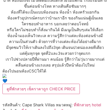
บาท ห้องนี้ถึงจะไม่ได้ติดมะเลแต่ก็สวยไม่แพ้กัน โรงแรมนี้ทาง
ขึ้นค่อนข้างโหด ทางเดินคือชันมากๆ
ห้องที่ได้จะเป็นแบบห้องนอน ห้องน้ำ ห้องครัวแยกกัน
ห้องครัวอุปกรณ์ครบกว่าบ้านเราอีก ของกินแน่นตู้เย็นเลย
ใครชอบทำอาหาร บอกเลยว่าตอบโจทย์
หรือใครไม่ชอบทำก็สั่งมากินได้ มีเมนูเป็นสิบๆเล่มให้เลือก
ห้องน้ำมองเห็นวิวทะเล ความรู้สึกว่าแต่ละห้องค่อนข้างมี
ความเป็นส่วนตัว ด้วยการที่วางแต่ละห้องได้อย่างดีมาก
มีจุดชมวิวให้เราเดินลงไปถึง3จุด เดินจนปวดน่องเลยทีเดียว
แต่คุ้มทุกจุด จุดที่2และ3จะสวยกว่าจุดแรก
เราไปช่วงปลายปีที่ผ่านมา คนน้อย รู้สึกว่าไม่วุ่นวายมากแต่
คลื่นค่อนข้างแรงเลย สรุปแล้วปีหน้าต้องไปใหม่
ต้องไปนอนห้องC5Cให้ได้
ดูที่พักสวยๆ เช็คราคาถูก CHECK PRICE
รหัสสินค้า:
Cape Shark Villas
หมวดหมู่:
ที่พักสวยๆ hotel