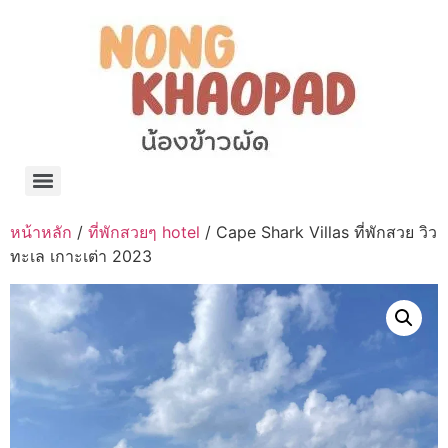
แจกพิกัด ร้านแบรนด์เนมใน Shopee🧡 on.air.brandname ของแท้ มีให้เลือกหลายแบรนด์
เว็บรวมที่พักสวยๆ เป็นแหล่งรวมข้อมูลที่พักและรีสอร์ทที่มีความหลากหลายและเหมาะสำหรับทุกคน
โรงงานผลิตผ้าม่าน Curtain k.tee ขายปลีกส่งผ้าม่านราคาถูกที่สุดในไทยคุณภาพ
ปัญญาเคมีภัณฑ์ จำหน่ายชุดสูตรเคมี ครีมบำรุง โลชั่น กันแดด และขายเครื่องจักร เครื่องปั่น เครื่องกวน เครื่องบรรจุ ครบวงจร
มายา แคร์ แลบส์ รับผลิตสกินแคร์และเครื่องสำอางครบวงจร OEM/ODM
42dan ผลิตและจำหน่ายเสื้อผ้าคอกลม โปโล สกรีน ทำแบรนด์เสื้อ ราคาถูก
ร้านดีเบลผลิตและจำหน่าย บรรจุภัณฑ์เครื่องสำอาง กระปุกครีม ตลับครีม ขวดสเปรย์ ขวดโลชั่น หลอดครีม ราคาถูก
42petsshop ร้านอาหารสัตว์ หมา แมว และอุปกรณ์สัตว์ ขายทั้งปลีกและส่ง
หน้าหลัก
/
ที่พักสวยๆ hotel
/ Cape Shark Villas ที่พักสวย วิว
ทะเล เกาะเต่า 2023