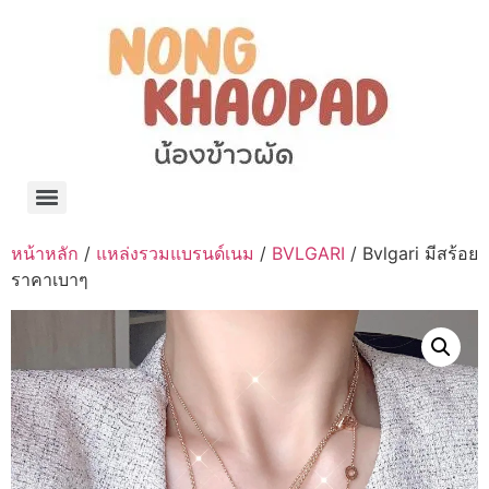
แจกพิกัด ร้านแบรนด์เนมใน Shopee🧡 on.air.brandname ของแท้ มีให้เลือกหลายแบรนด์
เว็บรวมที่พักสวยๆ เป็นแหล่งรวมข้อมูลที่พักและรีสอร์ทที่มีความหลากหลายและเหมาะสำหรับทุกคน
โรงงานผลิตผ้าม่าน Curtain k.tee ขายปลีกส่งผ้าม่านราคาถูกที่สุดในไทยคุณภาพ
ปัญญาเคมีภัณฑ์ จำหน่ายชุดสูตรเคมี ครีมบำรุง โลชั่น กันแดด และขายเครื่องจักร เครื่องปั่น เครื่องกวน เครื่องบรรจุ ครบวงจร
มายา แคร์ แลบส์ รับผลิตสกินแคร์และเครื่องสำอางครบวงจร OEM/ODM
42dan ผลิตและจำหน่ายเสื้อผ้าคอกลม โปโล สกรีน ทำแบรนด์เสื้อ ราคาถูก
ร้านดีเบลผลิตและจำหน่าย บรรจุภัณฑ์เครื่องสำอาง กระปุกครีม ตลับครีม ขวดสเปรย์ ขวดโลชั่น หลอดครีม ราคาถูก
42petsshop ร้านอาหารสัตว์ หมา แมว และอุปกรณ์สัตว์ ขายทั้งปลีกและส่ง
หน้าหลัก
/
แหล่งรวมแบรนด์เนม
/
BVLGARI
/ Bvlgari มีสร้อย
ราคาเบาๆ