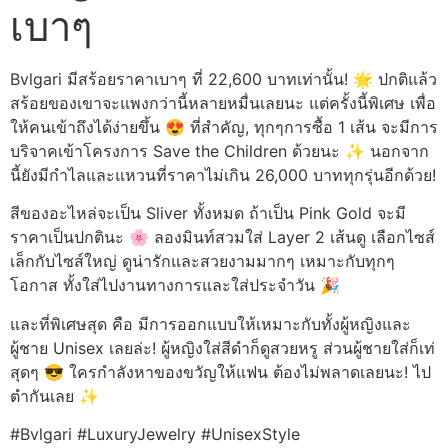
เบาๆ
Bvlgari มีสร้อยราคาเบาๆ ที่ 22,600 บาทเท่านั้น! 🌟 ปกติแล้ว
สร้อยของเขาจะแพงกว่านี้หลายหมื่นเลยนะ แต่ครั้งนี้พิเศษ เพื่อ
ให้คนเข้าถึงได้ง่ายขึ้น 😍 ที่สำคัญ, ทุกๆการซื้อ 1 เส้น จะมีการ
บริจาคเข้าโครงการ Save the Children ด้วยนะ ✨ นอกจาก
นี้ยังมีกำไลและแหวนที่ราคาไม่เกิน 26,000 บาททุกรุ่นอีกด้วย!
สีของอะไหล่จะเป็น Sliver ทั้งหมด ถ้าเป็น Pink Gold จะมี
ราคาเป็นปกตินะ 🌸 ลองมินท์สวมใส่ Layer 2 เส้นดู เลือกไซส์
เล็กกับไซส์ใหญ่ ดูน่ารักและสวยงามมากๆ เหมาะกับทุกๆ
โอกาส ทั้งใส่ไปงานทางการและใส่ประจำวัน 🎉
และที่พิเศษสุด คือ มีการออกแบบให้เหมาะกับทั้งผู้หญิงและ
ผู้ชาย Unisex เลยล่ะ! ผู้หญิงใส่สีดำก็ดูสวยหรู ส่วนผู้ชายใส่ก็เท่
สุดๆ 😎 ใครกำลังหาของขวัญให้แฟน ต้องไม่พลาดเลยนะ! ไป
ตำกันเลย ✨
#Bvlgari #LuxuryJewelry #UnisexStyle