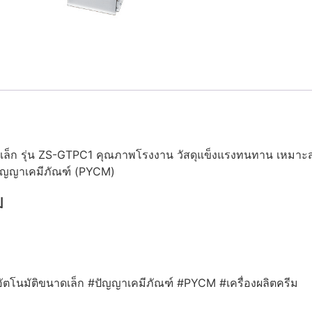
เล็ก รุ่น ZS-GTPC1 คุณภาพโรงงาน วัสดุแข็งแรงทนทาน เหมาะส
ปัญญาเคมีภัณฑ์ (PYCM)
ม
อัตโนมัติขนาดเล็ก #ปัญญาเคมีภัณฑ์ #PYCM #เครื่องผลิตครีม