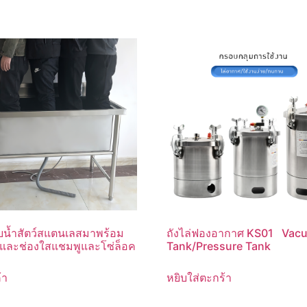
บน้ำสัตว์สแตนเลสมาพร้อม
ถังไล่ฟองอากาศ KS01 Vac
ำและช่องใสแชมพูและโซ่ล็อค
Tank/Pressure Tank
้า
หยิบใส่ตะกร้า