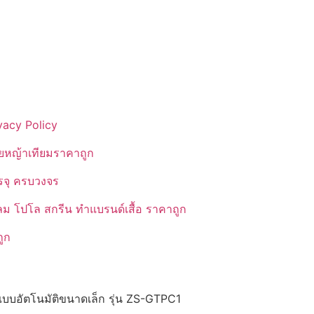
vacy Policy
ยหญ้าเทียมราคาถูก
รรจุ ครบวงจร
ลม โปโล สกรีน ทำแบรนด์เสื้อ ราคาถูก
ูก
บบอัตโนมัติขนาดเล็ก รุ่น ZS-GTPC1