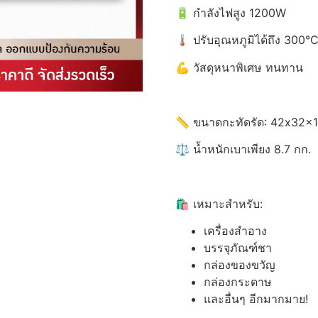
🔋 กำลังไฟสูง 1200W
🌡️ ปรับอุณหภูมิได้ถึง 300°
💪 วัสดุหนาพิเศษ ทนทาน
📏 ขนาดกะทัดรัด: 42x32x1
⚖️ น้ำหนักเบาเพียง 8.7 กก.
🛍️ เหมาะสำหรับ:
เครื่องสำอาง
บรรจุภัณฑ์ชา
กล่องของขวัญ
กล่องกระดาษ
และอื่นๆ อีกมากมาย!