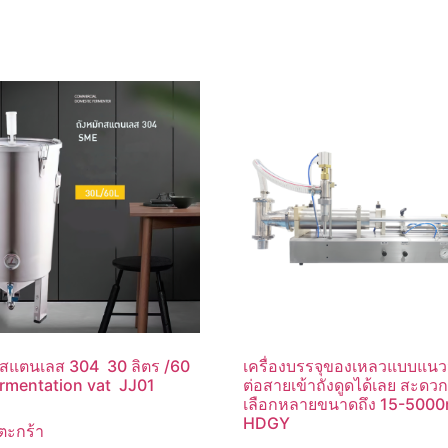
กสแตนเลส 304 30 ลิตร /60
เครื่องบรรจุของเหลวแบบแน
ermentation vat JJ01
ต่อสายเข้าถังดูดได้เลย สะดวก 
เลือกหลายขนาดถึง 15-5000
HDGY
ตะกร้า