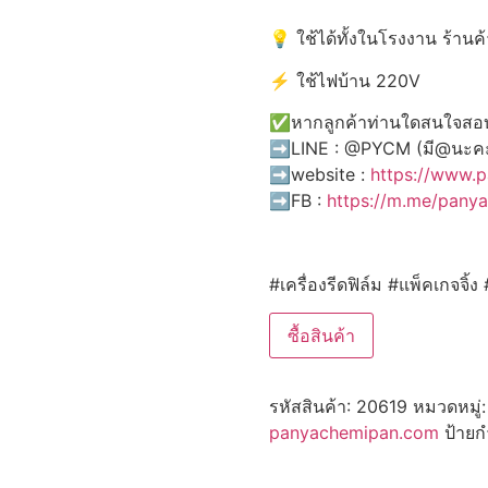
💡 ใช้ได้ทั้งในโรงงาน ร้านค้
⚡ ใช้ไฟบ้าน 220V
✅หากลูกค้าท่านใดสนใจสอบถ
➡️LINE : @PYCM (มี@นะค
➡️website :
https://www.
➡️FB :
https://m.me/pany
#เครื่องรีดฟิล์ม #แพ็คเกจจ
ซื้อสินค้า
รหัสสินค้า:
20619
หมวดหมู่
panyachemipan.com
ป้ายก