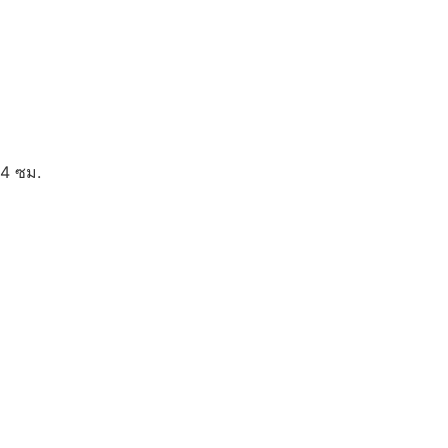
C
4 ซม.