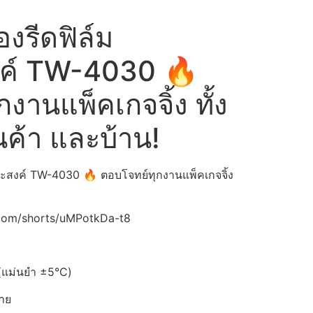
องรีดฟิล์ม
ค์ TW-4030 🔥
งานแพ็คเกจจิ้ง ทั้ง
นค้า และบ้าน!
ประสงค์ TW-4030 🔥 ตอบโจทย์ทุกงานแพ็คเกจจิ้ง
.com/shorts/uMPotkDa-t8
 (แม่นยำ ±5°C)
่าย