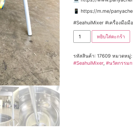
📱 https://m.me/panyach
#SeahuiMixer #เครื่องมือม
หยิบใส่ตะกร้า
รหัสสินค้า:
17609
หมวดหมู่
#SeahuiMixer
,
#นวัตกรรม