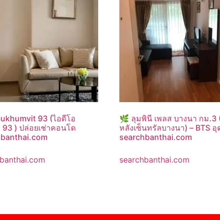
ukhumvit 93 (ไอดีโอ
🌿 ลุมพินี เพลส บางนา กม.3 (
ท 93 ) ปล่อยเช่าคอนโด
หลังเซ็นทรัลบางนา) – BTS อุ
hbanthai.com
searchbanthai.com
banthai.com
searchbanthai.com