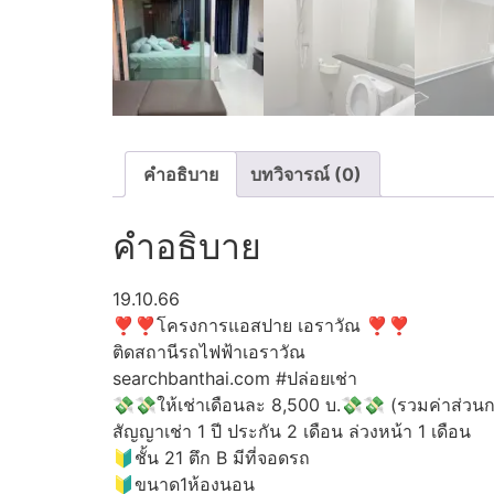
คำอธิบาย
บทวิจารณ์ (0)
คำอธิบาย
19.10.66
❣️
❣️
โครงการแอสปาย เอราวัณ
❣️
❣️
ติดสถานีรถไฟฟ้าเอราวัณ
searchbanthai.com
#ปล่อยเช่า
💸
💸
ให้เช่าเดือนละ 8,500 บ.
💸
💸
(รวมค่าส่วนก
สัญญาเช่า 1 ปี ประกัน 2 เดือน ล่วงหน้า 1 เดือน
🔰
ชั้น 21 ตึก B มีที่จอดรถ
🔰
ขนาด1ห้องนอน