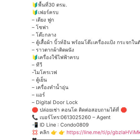
🔰
พื้นที่30 ตรม.
🔰
เฟอร์ครบ
– เตียง ฟูก
– โซฟา
– โต๊ะกลาง
– ตู้เสื้อผ้า บิ้วท์อิน พร้อมโต๊ะเครื่องแป้ง กระจกในต
– ราวตากผ้าติดผนัง
🔰
เครื่องใช้ไฟฟ้าครบ
– ทีวี
-ไมโครเวฟ
– ตู้เย็น
– เครื่องทำน้ำอุ่น
– แอร์
– Digital Door Lock
🛑
ปล่อยเช่า คอนโด ติดต่อสอบถามได้ที่
🛑
📞
เบอร์โทร:0613025260 – Agent
📲
ID Line : Condo0809
💢
คลิก
👉
👉
https://line.me/ti/p/gbzlaHViM
♥
————————————————————