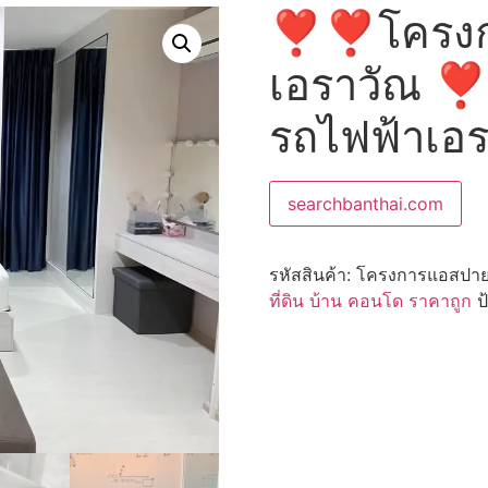
❣️❣️โครง
เอราวัณ ❣️
รถไฟฟ้าเอ
searchbanthai.com
รหัสสินค้า:
โครงการแอสปาย
ที่ดิน บ้าน คอนโด ราคาถูก
ป