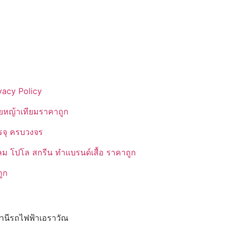
vacy Policy
ยหญ้าเทียมราคาถูก
รรจุ ครบวงจร
ลม โปโล สกรีน ทำแบรนด์เสื้อ ราคาถูก
ูก
นีรถไฟฟ้าเอราวัณ