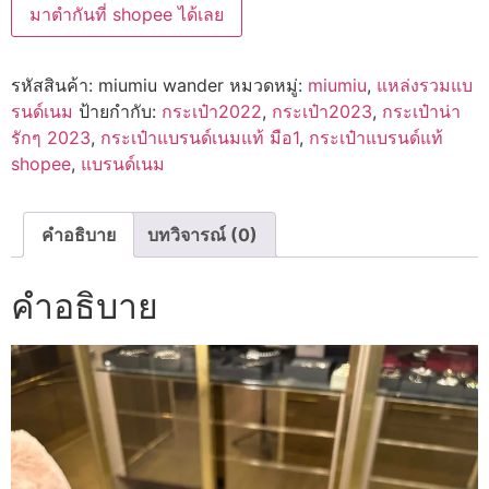
มาตำกันที่ shopee ได้เลย
รหัสสินค้า:
miumiu wander
หมวดหมู่:
miumiu
,
แหล่งรวมแบ
รนด์เนม
ป้ายกำกับ:
กระเป๋า2022
,
กระเป๋า2023
,
กระเป๋าน่า
รักๆ 2023
,
กระเป๋าแบรนด์เนมแท้ มือ1
,
กระเป๋าแบรนด์แท้
shopee
,
แบรนด์เนม
คำอธิบาย
บทวิจารณ์ (0)
คำอธิบาย