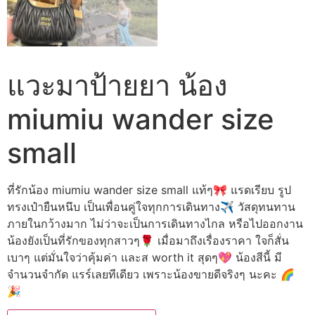
แวะมาป้ายยา น้อง
miumiu wander size
small
ที่รักน้อง miumiu wander size small แท้ๆ🎀 แรดเรียบ รูป
ทรงเป๋ายืนหนึบ เป็นเพื่อนคู่ใจทุกการเดินทาง✈️ วัสดุทนทาน
ภายในกว้างมาก ไม่ว่าจะเป็นการเดินทางไกล หรือไปออกงาน
น้องยังเป็นที่รักของทุกสาวๆ🌹 เมื่อมาถึงเรื่องราคา ใจก็สั่น
เบาๆ แต่มั่นใจว่าคุ้มค่า และส worth it สุดๆ💖 น้องสีนี้ มี
จำนวนจำกัด แรร์เลยทีเดียว เพราะน้องขายดีจริงๆ นะคะ 🌈
🎉