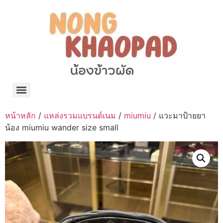
แจกพิกัด ร้านแบรนด์เนมใน Shopee🧡 on.air.brandname ของแท้ มีให้เลือกหลายแบรนด์
เว็บรวมที่พักสวยๆ เป็นแหล่งรวมข้อมูลที่พักและรีสอร์ทที่มีความหลากหลายและเหมาะสำหรับทุกคน
โรงงานผลิตผ้าม่าน Curtain k.tee ขายปลีกส่งผ้าม่านราคาถูกที่สุดในไทยคุณภาพ
ปัญญาเคมีภัณฑ์ จำหน่ายชุดสูตรเคมี ครีมบำรุง โลชั่น กันแดด และขายเครื่องจักร เครื่องปั่น เครื่องกวน เครื่องบรรจุ ครบวงจร
มายา แคร์ แลบส์ รับผลิตสกินแคร์และเครื่องสำอางครบวงจร OEM/ODM
42dan ผลิตและจำหน่ายเสื้อผ้าคอกลม โปโล สกรีน ทำแบรนด์เสื้อ ราคาถูก
ร้านดีเบลผลิตและจำหน่าย บรรจุภัณฑ์เครื่องสำอาง กระปุกครีม ตลับครีม ขวดสเปรย์ ขวดโลชั่น หลอดครีม ราคาถูก
42petsshop ร้านอาหารสัตว์ หมา แมว และอุปกรณ์สัตว์ ขายทั้งปลีกและส่ง
หน้าหลัก
/
แหล่งรวมแบรนด์เนม
/
miumiu
/ แวะมาป้ายยา
น้อง miumiu wander size small