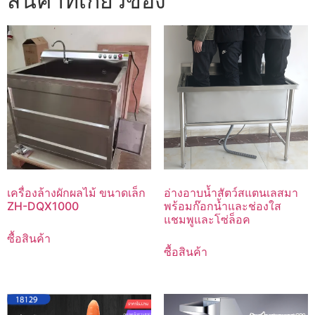
สินค้าที่เกี่ยวข้อง
เครื่องล้างผักผลไม้ ขนาดเล็ก
อ่างอาบน้ำสัตว์สแตนเลสมา
ZH-DQX1000
พร้อมก๊อกน้ำและช่องใส
แชมพูและโซ่ล็อค
ซื้อสินค้า
ซื้อสินค้า