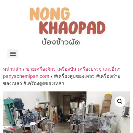
แจกพิกัด ร้านแบรนด์เนมใน Shopee🧡 on.air.brandname ของแท้ มีให้เลือกหลายแบรนด์
เว็บรวมที่พักสวยๆ เป็นแหล่งรวมข้อมูลที่พักและรีสอร์ทที่มีความหลากหลายและเหมาะสำหรับทุกคน
โรงงานผลิตผ้าม่าน Curtain k.tee ขายปลีกส่งผ้าม่านราคาถูกที่สุดในไทยคุณภาพ
ปัญญาเคมีภัณฑ์ จำหน่ายชุดสูตรเคมี ครีมบำรุง โลชั่น กันแดด และขายเครื่องจักร เครื่องปั่น เครื่องกวน เครื่องบรรจุ ครบวงจร
มายา แคร์ แลบส์ รับผลิตสกินแคร์และเครื่องสำอางครบวงจร OEM/ODM
42dan ผลิตและจำหน่ายเสื้อผ้าคอกลม โปโล สกรีน ทำแบรนด์เสื้อ ราคาถูก
ร้านดีเบลผลิตและจำหน่าย บรรจุภัณฑ์เครื่องสำอาง กระปุกครีม ตลับครีม ขวดสเปรย์ ขวดโลชั่น หลอดครีม ราคาถูก
42petsshop ร้านอาหารสัตว์ หมา แมว และอุปกรณ์สัตว์ ขายทั้งปลีกและส่ง
หน้าหลัก
/
ขายเครื่องจักร เครื่องปั่น เครื่องบรรจุ และอื่นๆ
panyachemipan.com
/ #เครื่องสูบของเหลว #เครื่องถ่าย
ของเหลว #เครื่องดูดของเหลว