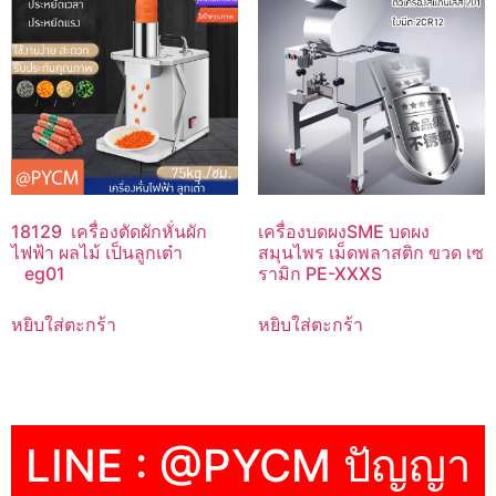
18129 เครื่องตัดผักหั่นผัก
เครื่องบดผงSME บดผง
ไฟฟ้า ผลไม้ เป็นลูกเต๋า
สมุนไพร เม็ดพลาสติก ขวด เซ
eg01
รามิก PE-XXXS
หยิบใส่ตะกร้า
หยิบใส่ตะกร้า
LINE : @PYCM ปัญญา