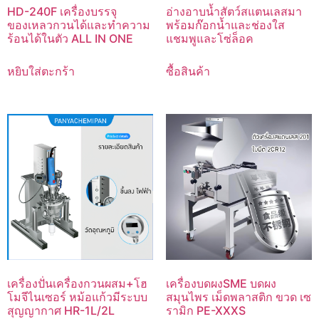
HD-240F เครื่องบรรจุ
อ่างอาบน้ำสัตว์สแตนเลสมา
ของเหลวกวนได้และทำความ
พร้อมก๊อกน้ำและช่องใส
ร้อนได้ในตัว ALL IN ONE
แชมพูและโซ่ล็อค
หยิบใส่ตะกร้า
ซื้อสินค้า
เครื่องปั่นเครื่องกวนผสม+โฮ
เครื่องบดผงSME บดผง
โมจีไนเซอร์ หม้อแก้วมีระบบ
สมุนไพร เม็ดพลาสติก ขวด เซ
สุญญากาศ HR-1L/2L
รามิก PE-XXXS