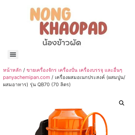
แจกพิกัด ร้านแบรนด์เนมใน Shopee🧡 on.air.brandname ของแท้ มีให้เลือกหลายแบรนด์
เว็บรวมที่พักสวยๆ เป็นแหล่งรวมข้อมูลที่พักและรีสอร์ทที่มีความหลากหลายและเหมาะสำหรับทุกคน
โรงงานผลิตผ้าม่าน Curtain k.tee ขายปลีกส่งผ้าม่านราคาถูกที่สุดในไทยคุณภาพ
ปัญญาเคมีภัณฑ์ จำหน่ายชุดสูตรเคมี ครีมบำรุง โลชั่น กันแดด และขายเครื่องจักร เครื่องปั่น เครื่องกวน เครื่องบรรจุ ครบวงจร
มายา แคร์ แลบส์ รับผลิตสกินแคร์และเครื่องสำอางครบวงจร OEM/ODM
42dan ผลิตและจำหน่ายเสื้อผ้าคอกลม โปโล สกรีน ทำแบรนด์เสื้อ ราคาถูก
ร้านดีเบลผลิตและจำหน่าย บรรจุภัณฑ์เครื่องสำอาง กระปุกครีม ตลับครีม ขวดสเปรย์ ขวดโลชั่น หลอดครีม ราคาถูก
42petsshop ร้านอาหารสัตว์ หมา แมว และอุปกรณ์สัตว์ ขายทั้งปลีกและส่ง
หน้าหลัก
/
ขายเครื่องจักร เครื่องปั่น เครื่องบรรจุ และอื่นๆ
panyachemipan.com
/ เครื่องผสมอเนกประสงค์ (ผสมปูน/
ผสมอาหาร) รุ่น QB70 (70 ลิตร)