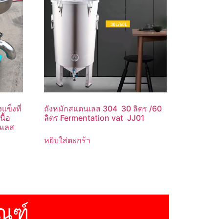
ข็งที่
ถังหมักสแตนเลส 304 30 ลิตร /60
นื้อ
ลิตร Fermentation vat JJ01
นเลส
หยิบใส่ตะกร้า
ณฑ์