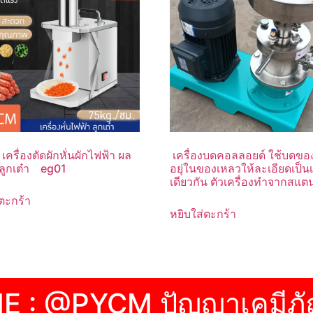
ครื่องตัดผักหั่นผักไฟฟ้า ผล
เครื่องบดคอลลอยด์ ใช้บดของแ
นลูกเต๋า eg01
อยุ่ในของเหลวให้ละเอียดเป็นเ
เดียวกัน ตัวเครื่องทำจากสแต
ตะกร้า
หยิบใส่ตะกร้า
NE : @PYCM ปัญญาเคมีภั