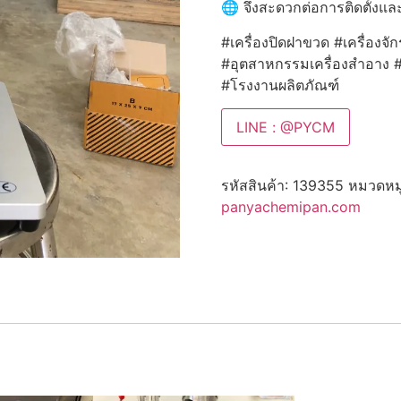
🌐 จึงสะดวกต่อการติดตั้งและ
#เครื่องปิดฝาขวด #เครื่องจั
#อุตสาหกรรมเครื่องสำอาง 
#โรงงานผลิตภัณฑ์
LINE : @PYCM
รหัสสินค้า:
139355
หมวดหมู
panyachemipan.com