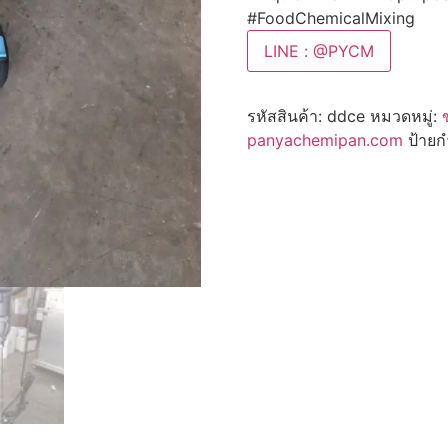
#FoodChemicalMixing
LINE : @PYCM
รหัสสินค้า:
ddce
หมวดหมู่:
panyachemipan.com
ป้ายก