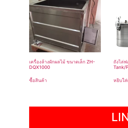
เครื่องล้างผักผลไม้ ขนาดเล็ก ZH-
ถังไล
DQX1000
Tank/P
ซื้อสินค้า
หยิบใส่
LI