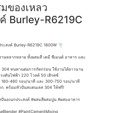
นผสมของเหลว
ค์ Burley-R6219C
กประสงค์ Burley-R6219C 1800W 🌪️
งานหลากหลาย ทั้งผสมสี เคมี ซีเมนต์ อาหาร และ
ด 304 ทนทานต่อการกัดกร่อน ใช้งานได้ยาวนาน
แรงดันไฟฟ้า 220 โวลต์ 50 เฮิรตซ์
บ: 180-480 รอบ/นาที และ 300-750 รอบ/นาที
 กก. พร้อมหัวปั่นสแตนเลส 304 ให้ฟรี!
องปั่นอเนกประสงค์
#ผสมสีผสมปูน
#ผสมอาหาร
seBlender
#PaintCementMixing