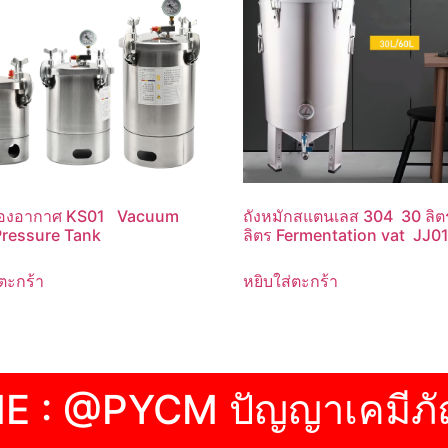
่ฟองอากาศ KS01 Vacuum
ถังหมักสแตนเลส 304 30 ลิต
ressure Tank
ลิตร Fermentation vat JJ0
ตะกร้า
หยิบใส่ตะกร้า
NE : @PYCM ปัญญาเคมีภั