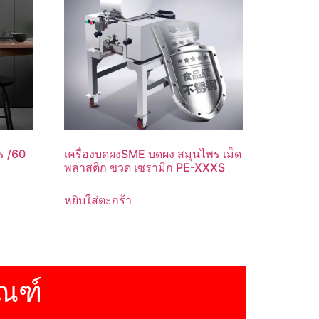
ร /60
เครื่องบดผงSME บดผง สมุนไพร เม็ด
1
พลาสติก ขวด เซรามิก PE-XXXS
หยิบใส่ตะกร้า
ณฑ์