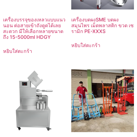
เครื่องบรรจุของเหลวแบบแนว
เครื่องบดผงSME บดผง
นอน ต่อสายเข้าถังดูดได้เลย
สมุนไพร เม็ดพลาสติก ขวด เซ
สะดวก มีให้เลือกหลายขนาด
รามิก PE-XXXS
ถึง 15-5000ml HDGY
หยิบใส่ตะกร้า
หยิบใส่ตะกร้า