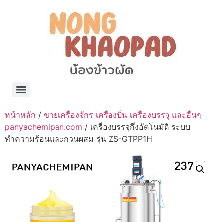
แจกพิกัด ร้านแบรนด์เนมใน Shopee🧡 on.air.brandname ของแท้ มีให้เลือกหลายแบรนด์
เว็บรวมที่พักสวยๆ เป็นแหล่งรวมข้อมูลที่พักและรีสอร์ทที่มีความหลากหลายและเหมาะสำหรับทุกคน
โรงงานผลิตผ้าม่าน Curtain k.tee ขายปลีกส่งผ้าม่านราคาถูกที่สุดในไทยคุณภาพ
ปัญญาเคมีภัณฑ์ จำหน่ายชุดสูตรเคมี ครีมบำรุง โลชั่น กันแดด และขายเครื่องจักร เครื่องปั่น เครื่องกวน เครื่องบรรจุ ครบวงจร
มายา แคร์ แลบส์ รับผลิตสกินแคร์และเครื่องสำอางครบวงจร OEM/ODM
42dan ผลิตและจำหน่ายเสื้อผ้าคอกลม โปโล สกรีน ทำแบรนด์เสื้อ ราคาถูก
ร้านดีเบลผลิตและจำหน่าย บรรจุภัณฑ์เครื่องสำอาง กระปุกครีม ตลับครีม ขวดสเปรย์ ขวดโลชั่น หลอดครีม ราคาถูก
42petsshop ร้านอาหารสัตว์ หมา แมว และอุปกรณ์สัตว์ ขายทั้งปลีกและส่ง
หน้าหลัก
/
ขายเครื่องจักร เครื่องปั่น เครื่องบรรจุ และอื่นๆ
panyachemipan.com
/ เครื่องบรรจุกึ่งอัตโนมัติ ระบบ
ทำความร้อนและกวนผสม รุ่น ZS-GTPP1H