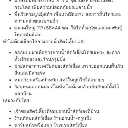
มาพร้อมท่อระบายน้ำยาว 5 ฟุต และสายรัดกันสัตว์
กระโดด เพิ่มความปลอดภัยขณะอาบน้ำ
พื้นผิวลายนูนอุ้งเท้า เพิ่มแรงยึดเกาะ ลดการสั่นไหวและ
ความกลัวขณะอาบน้ำ
ขนาดใหญ่ 117x58x44 ซม. ใช้ได้ทั้งสุนัขและแมวพันธุ์
ใหญ่/พันธุ์เล็ก
ทำไมต้องเลือกใช้อ่างอาบน้ำสัตว์เลี้ยง JK
ออกแบบมาเพื่อการอาบน้ำสัตว์เลี้ยงโดยเฉพาะ สะดวก
ทั้งเจ้าของและร้านกรูมมิ่ง
ช่วยลดอาการเครียดของสัตว์เลี้ยง เพราะออกแบบพื้นกัน
ลื่นและมีสายรัด
หมดกังวลเรื่องน้ำหนัก สัตว์ใหญ่ก็ใช้ได้สบายๆ
วัสดุทนแดดทนฝน สีไม่ซีด ไม่ต้องกลัวกลิ่นอับแม้ตั้งไว้
นอกบ้าน
เหมาะกับใคร
เจ้าของสัตว์เลี้ยงที่ชอบอาบน้ำสัตว์เองที่บ้าน
ร้านตัดขนสัตว์เลี้ยง ร้านอาบน้ำ-กรูมมิ่ง
ฟาร์มสุนัขหรือแมว โรงแรมสัตว์เลี้ยง