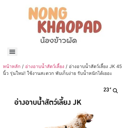
แจกพิกัด ร้านแบรนด์เนมใน Shopee🧡 on.air.brandname ของแท้ มีให้เลือกหลายแบรนด์
เว็บรวมที่พักสวยๆ เป็นแหล่งรวมข้อมูลที่พักและรีสอร์ทที่มีความหลากหลายและเหมาะสำหรับทุกคน
โรงงานผลิตผ้าม่าน Curtain k.tee ขายปลีกส่งผ้าม่านราคาถูกที่สุดในไทยคุณภาพ
ปัญญาเคมีภัณฑ์ จำหน่ายชุดสูตรเคมี ครีมบำรุง โลชั่น กันแดด และขายเครื่องจักร เครื่องปั่น เครื่องกวน เครื่องบรรจุ ครบวงจร
มายา แคร์ แลบส์ รับผลิตสกินแคร์และเครื่องสำอางครบวงจร OEM/ODM
42dan ผลิตและจำหน่ายเสื้อผ้าคอกลม โปโล สกรีน ทำแบรนด์เสื้อ ราคาถูก
ร้านดีเบลผลิตและจำหน่าย บรรจุภัณฑ์เครื่องสำอาง กระปุกครีม ตลับครีม ขวดสเปรย์ ขวดโลชั่น หลอดครีม ราคาถูก
42petsshop ร้านอาหารสัตว์ หมา แมว และอุปกรณ์สัตว์ ขายทั้งปลีกและส่ง
หน้าหลัก
/
อ่างอาบน้ำสัตว์เลี้ยง
/ อ่างอาบน้ำสัตว์เลี้ยง JK 45
นิ้ว รุ่นใหม่! ใช้งานสะดวก พับเก็บง่าย รับน้ำหนักได้เยอะ