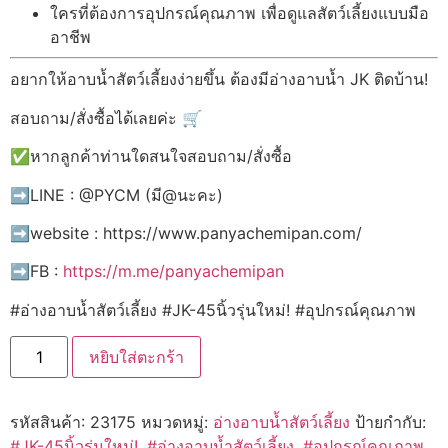
ใครที่ต้องการอุปกรณ์คุณภาพ เพื่อดูแลสัตว์เลี้ยงแบบมือ
อาชีพ
อยากให้อาบน้ำสัตว์เลี้ยงง่ายขึ้น ต้องมีอ่างอาบน้ำ JK ติดบ้าน!
สอบถาม/สั่งซื้อได้เลยค่ะ 🛒
✅หากลูกค้าท่านใดสนใจสอบถาม/สั่งซื้อ
➡️LINE : @PYCM (มี@นะคะ)
➡️website : https://www.panyachemipan.com/
➡️FB :
https://m.me/panyachemipan
#อ่างอาบน้ำสัตว์เลี้ยง #JK-45นิ้วรุ่นใหม่! #อุปกรณ์คุณภาพ
หยิบใส่ตะกร้า
รหัสสินค้า:
23175
หมวดหมู่:
อ่างอาบน้ำสัตว์เลี้ยง
ป้ายกำกับ:
#JK-45นิ้วรุ่นใหม่!
,
#อ่างอาบน้ำสัตว์เลี้ยง
,
#อุปกรณ์คุณภาพ