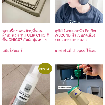
ชุดเครื่องนอน ผ้าปูที่นอน
หูฟังไร้สายคาดหัว Edifier
ผ้าห่มนวม รุ่นTULIP CHIC สี
W820NB มีระบบตัดเสียง
พื้น CHIC07 สัมผัสนุ่มสบาย
รบกวนจากภายนอก
หยิบใส่ตะกร้า
มาตำกันที่ shopee ได้เลย
ลดราคา!