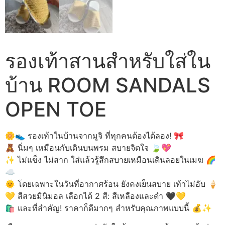
รองเท้าสานสำหรับใส่ใน
บ้าน ROOM SANDALS
OPEN TOE
🌼👟 รองเท้าในบ้านจากมูจิ ที่ทุกคนต้องได้ลอง! 🎀
🧸 นิ่มๆ เหมือนกับเดินบนพรม สบายจิตใจ 🍃💖
✨ ไม่แข็ง ไม่สาก ใส่แล้วรู้สึกสบายเหมือนเดินลอยในเมฆ 🌈
☁️
🌞 โดยเฉพาะในวันที่อากาศร้อน ยังคงเย็นสบาย เท้าไม่อับ 🍦
💛 สีสวยมินิมอล เลือกได้ 2 สี: สีเหลืองและดำ 🖤💛
🛍️ และที่สำคัญ! ราคาก็ดีมากๆ สำหรับคุณภาพแบบนี้ 💰✨