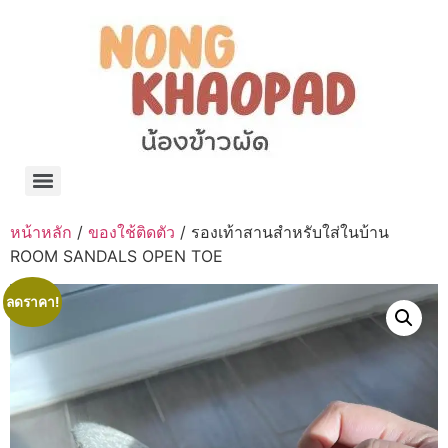
แจกพิกัด ร้านแบรนด์เนมใน Shopee🧡 on.air.brandname ของแท้ มีให้เลือกหลายแบรนด์
เว็บรวมที่พักสวยๆ เป็นแหล่งรวมข้อมูลที่พักและรีสอร์ทที่มีความหลากหลายและเหมาะสำหรับทุกคน
โรงงานผลิตผ้าม่าน Curtain k.tee ขายปลีกส่งผ้าม่านราคาถูกที่สุดในไทยคุณภาพ
ปัญญาเคมีภัณฑ์ จำหน่ายชุดสูตรเคมี ครีมบำรุง โลชั่น กันแดด และขายเครื่องจักร เครื่องปั่น เครื่องกวน เครื่องบรรจุ ครบวงจร
มายา แคร์ แลบส์ รับผลิตสกินแคร์และเครื่องสำอางครบวงจร OEM/ODM
42dan ผลิตและจำหน่ายเสื้อผ้าคอกลม โปโล สกรีน ทำแบรนด์เสื้อ ราคาถูก
ร้านดีเบลผลิตและจำหน่าย บรรจุภัณฑ์เครื่องสำอาง กระปุกครีม ตลับครีม ขวดสเปรย์ ขวดโลชั่น หลอดครีม ราคาถูก
42petsshop ร้านอาหารสัตว์ หมา แมว และอุปกรณ์สัตว์ ขายทั้งปลีกและส่ง
หน้าหลัก
/
ของใช้ติดตัว
/ รองเท้าสานสำหรับใส่ในบ้าน
ROOM SANDALS OPEN TOE
ลดราคา!