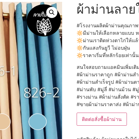
ผ้าม่านลาย
#โรงงานผลิตผ้าม่านคุณภาพนำ
🔆มีม่านให้เลือกหลายแบบ
🔆ม่านเราติดห่วงตาไก่ให้แล
🔆กันแสงกันยูวี ไม่อบฝุ่น
🔆ราคาเริ่มที่หลักร้อยเท่านั้น
สนใจสอบถามแอคมินเพิ่มเติ
#ผ้าม่านราคาถูก #ผ้าม่านสำเ
#ผ้าม่านสำเร็จรูป #ผ้าม่านตา
#ม่านพับ #มู่ลี่ #ม่านม้วน #ม
#รางม่าน #ผ้าม่านสั่งตัด #
#ขายผ้าม่านราคาส่ง #ผ้าม่าน
ติดต่อสั่งซื้อผ้าม่าน