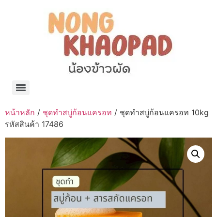
แจกพิกัด ร้านแบรนด์เนมใน Shopee🧡 on.air.brandname ของแท้ มีให้เลือกหลายแบรนด์
เว็บรวมที่พักสวยๆ เป็นแหล่งรวมข้อมูลที่พักและรีสอร์ทที่มีความหลากหลายและเหมาะสำหรับทุกคน
โรงงานผลิตผ้าม่าน Curtain k.tee ขายปลีกส่งผ้าม่านราคาถูกที่สุดในไทยคุณภาพ
ปัญญาเคมีภัณฑ์ จำหน่ายชุดสูตรเคมี ครีมบำรุง โลชั่น กันแดด และขายเครื่องจักร เครื่องปั่น เครื่องกวน เครื่องบรรจุ ครบวงจร
มายา แคร์ แลบส์ รับผลิตสกินแคร์และเครื่องสำอางครบวงจร OEM/ODM
42dan ผลิตและจำหน่ายเสื้อผ้าคอกลม โปโล สกรีน ทำแบรนด์เสื้อ ราคาถูก
ร้านดีเบลผลิตและจำหน่าย บรรจุภัณฑ์เครื่องสำอาง กระปุกครีม ตลับครีม ขวดสเปรย์ ขวดโลชั่น หลอดครีม ราคาถูก
42petsshop ร้านอาหารสัตว์ หมา แมว และอุปกรณ์สัตว์ ขายทั้งปลีกและส่ง
หน้าหลัก
/
ชุดทำสบู่ก้อนแครอท
/ ชุดทำสบู่ก้อนแครอท 10kg
รหัสสินค้า 17486