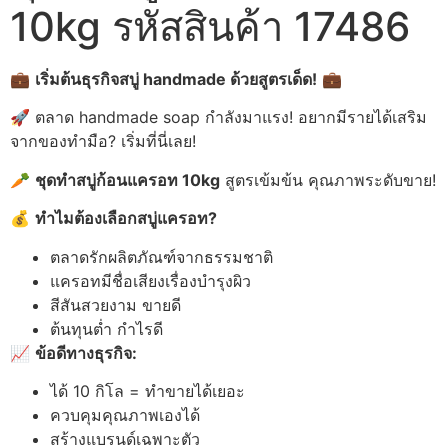
10kg รหัสสินค้า 17486
💼
เริ่มต้นธุรกิจสบู่ handmade
ด้วยสูตรเด็ด!
💼
🚀 ตลาด handmade soap กำลังมาแรง! อยากมีรายได้เสริม
จากของทำมือ? เริ่มที่นี่เลย!
🥕
ชุดทำสบู่ก้อนแครอท 10kg
สูตรเข้มข้น คุณภาพระดับขาย!
💰
ทำไมต้องเลือกสบู่แครอท?
ตลาดรักผลิตภัณฑ์จากธรรมชาติ
แครอทมีชื่อเสียงเรื่องบำรุงผิว
สีสันสวยงาม ขายดี
ต้นทุนต่ำ กำไรดี
📈
ข้อดีทางธุรกิจ:
ได้ 10 กิโล = ทำขายได้เยอะ
ควบคุมคุณภาพเองได้
สร้างแบรนด์เฉพาะตัว