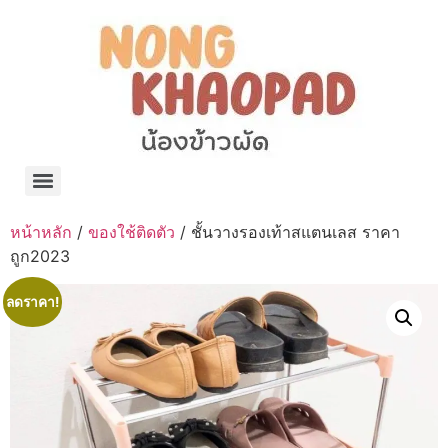
แจกพิกัด ร้านแบรนด์เนมใน Shopee🧡 on.air.brandname ของแท้ มีให้เลือกหลายแบรนด์
เว็บรวมที่พักสวยๆ เป็นแหล่งรวมข้อมูลที่พักและรีสอร์ทที่มีความหลากหลายและเหมาะสำหรับทุกคน
โรงงานผลิตผ้าม่าน Curtain k.tee ขายปลีกส่งผ้าม่านราคาถูกที่สุดในไทยคุณภาพ
ปัญญาเคมีภัณฑ์ จำหน่ายชุดสูตรเคมี ครีมบำรุง โลชั่น กันแดด และขายเครื่องจักร เครื่องปั่น เครื่องกวน เครื่องบรรจุ ครบวงจร
มายา แคร์ แลบส์ รับผลิตสกินแคร์และเครื่องสำอางครบวงจร OEM/ODM
42dan ผลิตและจำหน่ายเสื้อผ้าคอกลม โปโล สกรีน ทำแบรนด์เสื้อ ราคาถูก
ร้านดีเบลผลิตและจำหน่าย บรรจุภัณฑ์เครื่องสำอาง กระปุกครีม ตลับครีม ขวดสเปรย์ ขวดโลชั่น หลอดครีม ราคาถูก
42petsshop ร้านอาหารสัตว์ หมา แมว และอุปกรณ์สัตว์ ขายทั้งปลีกและส่ง
หน้าหลัก
/
ของใช้ติดตัว
/ ชั้นวางรองเท้าสแตนเลส ราคา
ถูก2023
ลดราคา!