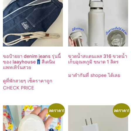
ขอป้ายยา denim jeans รุ่นนี้
ขวดน้ำสแตนเลส 316 ขวดน้ำ
ของ laayhouse👖สีเดนิม
เก็บอุณหภูมิ ขนาด 1 ลิตร
แพทเทิร์นสวย
มาตำกันที่ shopee ได้เลย
ดูที่พักสวยๆ เช็คราคาถูก
CHECK PRICE
ลดราคา!
ลดราคา!