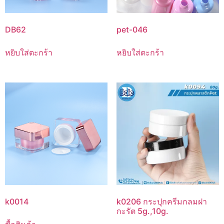
DB62
pet-046
หยิบใส่ตะกร้า
หยิบใส่ตะกร้า
k0014
k0206 กระปุกครีมกลมฝา
กะรัต 5g.,10g.