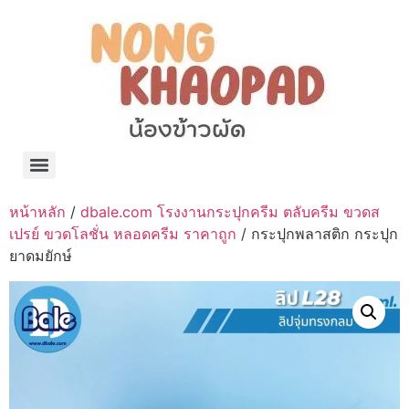
แจกพิกัด ร้านแบรนด์เนมใน Shopee🧡 on.air.brandname ของแท้ มีให้เลือกหลายแบรนด์
เว็บรวมที่พักสวยๆ เป็นแหล่งรวมข้อมูลที่พักและรีสอร์ทที่มีความหลากหลายและเหมาะสำหรับทุกคน
โรงงานผลิตผ้าม่าน Curtain k.tee ขายปลีกส่งผ้าม่านราคาถูกที่สุดในไทยคุณภาพ
ปัญญาเคมีภัณฑ์ จำหน่ายชุดสูตรเคมี ครีมบำรุง โลชั่น กันแดด และขายเครื่องจักร เครื่องปั่น เครื่องกวน เครื่องบรรจุ ครบวงจร
มายา แคร์ แลบส์ รับผลิตสกินแคร์และเครื่องสำอางครบวงจร OEM/ODM
42dan ผลิตและจำหน่ายเสื้อผ้าคอกลม โปโล สกรีน ทำแบรนด์เสื้อ ราคาถูก
ร้านดีเบลผลิตและจำหน่าย บรรจุภัณฑ์เครื่องสำอาง กระปุกครีม ตลับครีม ขวดสเปรย์ ขวดโลชั่น หลอดครีม ราคาถูก
42petsshop ร้านอาหารสัตว์ หมา แมว และอุปกรณ์สัตว์ ขายทั้งปลีกและส่ง
หน้าหลัก
/
dbale.com โรงงานกระปุกครีม ตลับครีม ขวดส
เปรย์ ขวดโลชั่น หลอดครีม ราคาถูก
/ กระปุกพลาสติก กระปุก
ยาดมยักษ์