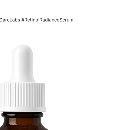
yaCareLabs #RetinolRadianceSerum