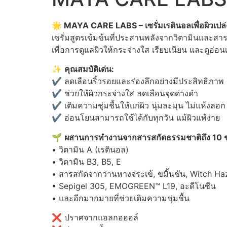
🌟 MAYA CARE LABS – เซรั่มเรตินอลเพื่อผิวเปล่ง
เซรั่มสูตรเข้มข้นที่ประสานพลังจากวิตามินและส
เพื่อการดูแลผิวให้กระจ่างใส เรียบเนียน และดูอ่อนเ
✨
คุณสมบัติเด่น:
✔️ ลดเลือนริ้วรอยและร่องลึกอย่างมีประสิทธิภาพ
✔️ ช่วยให้ผิวกระจ่างใส ลดเลือนจุดด่างดำ
✔️ เติมความชุ่มชื้นให้แก่ผิว นุ่มละมุน ไม่แห้งลอก
✔️ อ่อนโยนสามารถใช้ได้กับทุกวัน แม้ผิวแพ้ง่าย
🌱
ผสานการทำงานจากสารสกัดธรรมชาติถึง 10 ช
• วิตามิน A (เรตินอล)
• วิตามิน B3, B5, E
• สารสกัดจากว่านหางจระเข้, ขมิ้นชัน, Witch Ha
• Sepigel 305, EMOGREEN™ L19, อะดีโนซีน
• และอีกมากมายที่ช่วยเติมความชุ่มชื้น
❌ ปราศจากแอลกอฮอล์