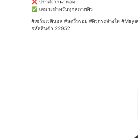
❌ ปราศจากน้ำหอม
✅ เหมาะสำหรับทุกสภาพผิว
#เซรั่มเรตินอล #ลดริ้วรอย #ผิวกระจ่างใส #Ma
รหัสสินค้า 22952