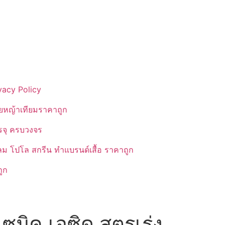
vacy Policy
ยหญ้าเทียมราคาถูก
รรจุ ครบวงจร
ลม โปโล สกรีน ทำแบรนด์เสื้อ ราคาถูก
ูก
ซมิค เอซิด สูตรเร่ง