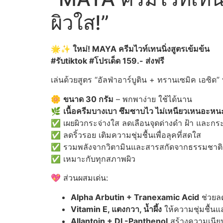
ผิวใส!”
🌟✨ ใหม่! MAYA
ครีมไวท์เทนนิ่งสูตรเข้มข้น
#รับtiktok #โปรเด็ด 159.- ส่งฟรี
เล่นด้วยสูตร “อัลฟ่าอาร์บูติน + ทรานเซมิค เอซิด”
🌼
ขนาด 30 กรัม
– พกพาง่าย ใช้ได้นาน
🌿
เนื้อครีมบางเบา ซึมซาบไว ไม่เหนียวเหนอะหน
✅ เผยผิวกระจ่างใส ลดเลือนจุดด่างดำ ฝ้า และกร
✅ ลดริ้วรอย เติมความชุ่มชื้นเพื่อลุคที่สดใส
✅ รวมพลังจากวิตามินและสารสกัดจากธรรมชาติ
✅ เหมาะกับทุกสภาพผิว
💖 ส่วนผสมเด่น:
Alpha Arbutin + Tranexamic Acid
ช่วยลด
Vitamin E, แตงกวา, น้ำผึ้ง
ให้ความชุ่มชื้น
Allantoin + DL-Panthenol
สร้างความเนียนน