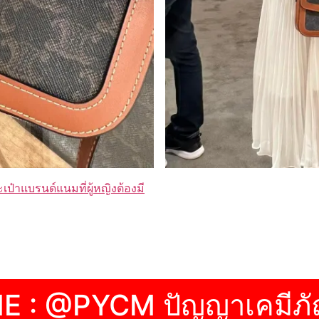
เป๋าแบรนด์แนมที่ผู้หญิงต้องมี
NE : @PYCM ปัญญาเคมีภั