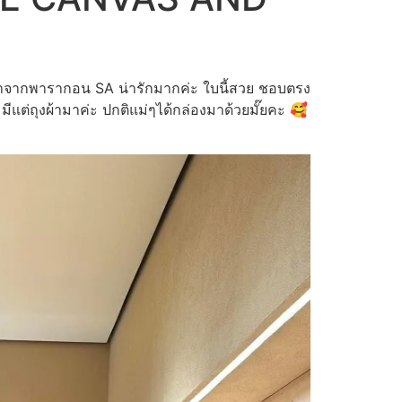
ากพารากอน SA น่ารักมากค่ะ ใบนี้สวย ชอบตรง
มีแต่ถุงผ้ามาค่ะ ปกติแม่ๆได้กล่องมาด้วยมั๊ยคะ 🥰