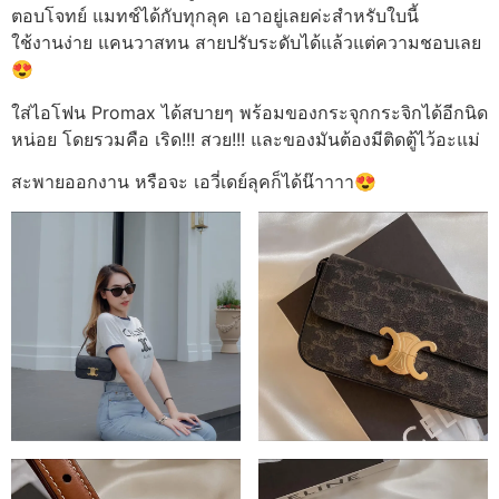
ตอบโจทย์ แมทช์ได้กับทุกลุค เอาอยู่เลยค่ะสำหรับใบนี้
ใช้งานง่าย แคนวาสทน สายปรับระดับได้แล้วแต่ความชอบเลย
😍
ใส่ไอโฟน Promax ได้สบายๆ พร้อมของกระจุกกระจิกได้อีกนิด
หน่อย โดยรวมคือ เริด!!! สวย!!! และของมันต้องมีติดตู้ไว้อะแม่
สะพายออกงาน หรือจะ เอวี่เดย์ลุคก็ได้น๊าาาา😍