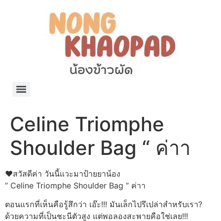
แจกพิกัด ร้านแบรนด์เนมใน Shopee🧡 on.air.brandname ของแท้ มีให้เลือกหลายแบรนด์
เว็บรวมที่พักสวยๆ เป็นแหล่งรวมข้อมูลที่พักและรีสอร์ทที่มีความหลากหลายและเหมาะสำหรับทุกคน
โรงงานผลิตผ้าม่าน Curtain k.tee ขายปลีกส่งผ้าม่านราคาถูกที่สุดในไทยคุณภาพ
ปัญญาเคมีภัณฑ์ จำหน่ายชุดสูตรเคมี ครีมบำรุง โลชั่น กันแดด และขายเครื่องจักร เครื่องปั่น เครื่องกวน เครื่องบรรจุ ครบวงจร
มายา แคร์ แลบส์ รับผลิตสกินแคร์และเครื่องสำอางครบวงจร OEM/ODM
42dan ผลิตและจำหน่ายเสื้อผ้าคอกลม โปโล สกรีน ทำแบรนด์เสื้อ ราคาถูก
ร้านดีเบลผลิตและจำหน่าย บรรจุภัณฑ์เครื่องสำอาง กระปุกครีม ตลับครีม ขวดสเปรย์ ขวดโลชั่น หลอดครีม ราคาถูก
42petsshop ร้านอาหารสัตว์ หมา แมว และอุปกรณ์สัตว์ ขายทั้งปลีกและส่ง
Celine Triomphe
Shoulder Bag “ ค่าา
❤️สวัสดีค่า วันนี้แวะมาป้ายยาน้อง
“ Celine Triomphe Shoulder Bag “ ค่าา
ตอนแรกที่เห็นคือรู้สึกว่า เอ๊ะ!!! มันเล็กไปรึเปล่าสำหรับเรา?
ด้วยความที่เป็นชะนีตัวสูง แต่พอลองสะพายคือใช่เลย!!!