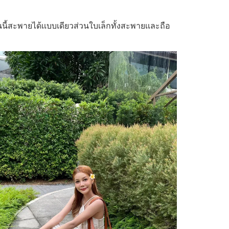
ี้สะพายได้เเบบเดียวส่วนใบเล็กทั้งสะพายเเละถือ