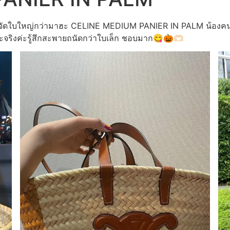
อบนี้จัดใบใหญ่กว่ามาฮะ CELINE MEDIUM PANIER IN PALM น้องคนน
ะจริงค่ะรู้สึกสะพายถนัดกว่าใบเล็ก ชอบมาก😋🎃🫶🏻