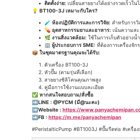
ติดตั้งง่าย:
เปลี่ยนสายยางได้อย่างรวดเร็วในไม่
💡 BT100-3J เหมาะกับใคร?
🧪
ห้องปฏิบัติการและการวิจัย:
สำหรับการวิ
💊
อุตสาหกรรมยาและอาหาร:
เน้นความสะ
🌿
งานสิ่งแวดล้อม:
ใช้ในการเก็บตัวอย่างน้
🏢
ผู้ประกอบการ SME:
ที่ต้องการเครื่องจ
📦
ในชุดมาตรฐานคุณจะได้รับ:
ตัวเครื่อง BT100-3J
หัวปั๊ม (ตามรุ่นที่เลือก)
สายยางซิลิโคนคุณภาพสูง
คู่มือการใช้งานแบบละเอียด
✅
หากสนใจสอบถาม/สั่งซื้อ
➡️LINE : @PYCM (
มี
@
นะคะ
)
➡️Website :
https://www.panyachemipan.c
➡️FB :
https://m.me/panyachemipan
#PeristalticPump #BT1003J #ปั๊มรีดท่อ #เครื