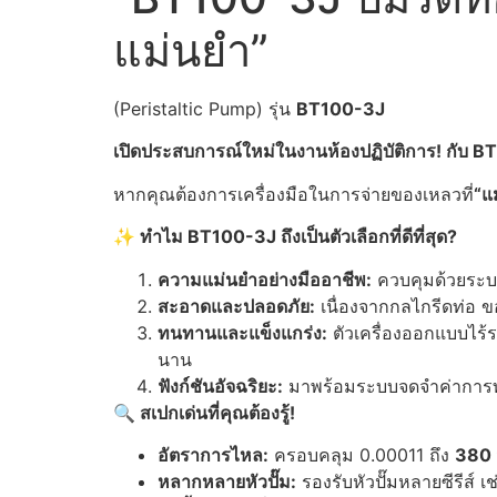
แม่นยำ”
(Peristaltic Pump) รุ่น
BT100-3J
เปิดประสบการณ์ใหม่ในงานห้องปฏิบัติการ! กับ 
หากคุณต้องการเครื่องมือในการจ่ายของเหลวที่
“แ
✨
ทำไม BT100-3J ถึงเป็นตัวเลือกที่ดีที่สุด?
ความแม่นยำอย่างมืออาชีพ:
ควบคุมด้วยระบบ
สะอาดและปลอดภัย:
เนื่องจากกลไกรีดท่อ ข
ทนทานและแข็งแกร่ง:
ตัวเครื่องออกแบบไร้
นาน
ฟังก์ชันอัจฉริยะ:
มาพร้อมระบบจดจำค่าการทำงาน
🔍
สเปกเด่นที่คุณต้องรู้!
อัตราการไหล:
ครอบคลุม 0.00011 ถึง
380
หลากหลายหัวปั๊ม:
รองรับหัวปั๊มหลายซีรีส์