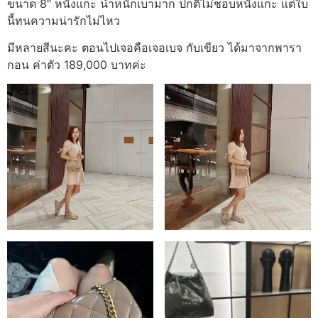
ขนาด 8″ หนังแกะ น้ำหนักเบามาก ปกติไม่ชอบหนังแกะ แต่ใบ
นี้ทนความน่ารักไม่ไหว
มีหลายสีนะคะ ตอนไปเจอคือเจอเบจ กับเขียว ได้มาจากพารา
กอน ค่าตัว 189,000 บาทค่ะ