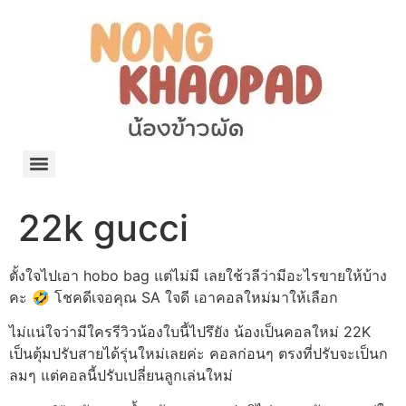
แจกพิกัด ร้านแบรนด์เนมใน Shopee🧡 on.air.brandname ของแท้ มีให้เลือกหลายแบรนด์
เว็บรวมที่พักสวยๆ เป็นแหล่งรวมข้อมูลที่พักและรีสอร์ทที่มีความหลากหลายและเหมาะสำหรับทุกคน
โรงงานผลิตผ้าม่าน Curtain k.tee ขายปลีกส่งผ้าม่านราคาถูกที่สุดในไทยคุณภาพ
ปัญญาเคมีภัณฑ์ จำหน่ายชุดสูตรเคมี ครีมบำรุง โลชั่น กันแดด และขายเครื่องจักร เครื่องปั่น เครื่องกวน เครื่องบรรจุ ครบวงจร
มายา แคร์ แลบส์ รับผลิตสกินแคร์และเครื่องสำอางครบวงจร OEM/ODM
42dan ผลิตและจำหน่ายเสื้อผ้าคอกลม โปโล สกรีน ทำแบรนด์เสื้อ ราคาถูก
ร้านดีเบลผลิตและจำหน่าย บรรจุภัณฑ์เครื่องสำอาง กระปุกครีม ตลับครีม ขวดสเปรย์ ขวดโลชั่น หลอดครีม ราคาถูก
42petsshop ร้านอาหารสัตว์ หมา แมว และอุปกรณ์สัตว์ ขายทั้งปลีกและส่ง
22k gucci
ตั้งใจไปเอา hobo bag แต่ไม่มี เลยใช้วลีว่ามีอะไรขายให้บ้าง
คะ 🤣 โชคดีเจอคุณ SA ใจดี เอาคอลใหม่มาให้เลือก
ไม่แน่ใจว่ามีใครรีวิวน้องใบนี้ไปรึยัง น้องเป็นคอลใหม่ 22K
เป็นตุ้มปรับสายได้รุ่นใหม่เลยค่ะ คอลก่อนๆ ตรงที่ปรับจะเป็นก
ลมๆ แต่คอลนี้ปรับเปลี่ยนลูกเล่นใหม่